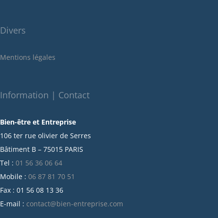
juillet 2022
juin 2022
Divers
mai 2022
janvier 2022
Mentions légales
décembre 2021
novembre 2021
octobre 2021
Information | Contact
septembre 2021
Bien-être et Entreprise
juillet 2021
106 ter rue olivier de Serres
juin 2021
Bâtiment B – 75015 PARIS
mai 2021
Tel :
01 56 36 06 64
avril 2021
Mobile :
06 87 81 70 51
mars 2021
Fax : 01 56 08 13 36
février 2021
E-mail :
contact@bien-entreprise.com
janvier 2021