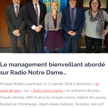
Le management bienveillant abordé
sur Radio Notre Dame…
Philippe Rodet a participé ce 12 janvier 2018 à l’émission «
En
quête de sens
» sur «
Radio Notre Dame
» en présence de Jean-
Claude Delmas, DRH France du Groupe Casino, Valérie de Launay,
fondatrice d’Innerways, Albert-Alexis Galland, Directeur exécutif