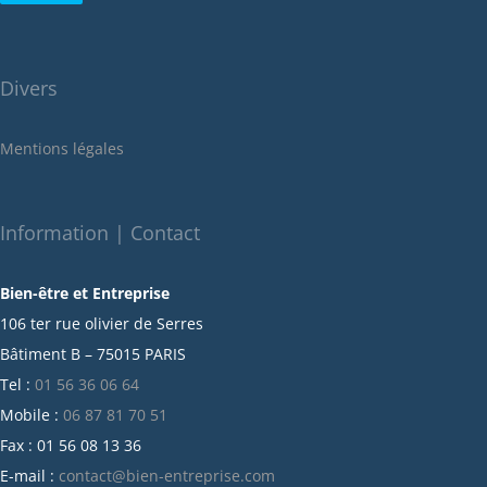
juillet 2022
juin 2022
Divers
mai 2022
janvier 2022
Mentions légales
décembre 2021
novembre 2021
octobre 2021
Information | Contact
septembre 2021
Bien-être et Entreprise
juillet 2021
106 ter rue olivier de Serres
juin 2021
Bâtiment B – 75015 PARIS
mai 2021
Tel :
01 56 36 06 64
avril 2021
Mobile :
06 87 81 70 51
mars 2021
Fax : 01 56 08 13 36
février 2021
E-mail :
contact@bien-entreprise.com