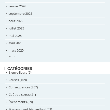
janvier 2026
septembre 2025
août 2025
juillet 2025
mai 2025
avril 2025
mars 2025
février 2025
novembre 2024
CATÉGORIES
septembre 2024
Bienveilleurs (5)
août 2024
Causes (109)
juillet 2024
Conséquences (357)
juin 2024
Coût du stress (21)
mai 2024
Évènements (39)
avril 2024
Management bienveillant (42)