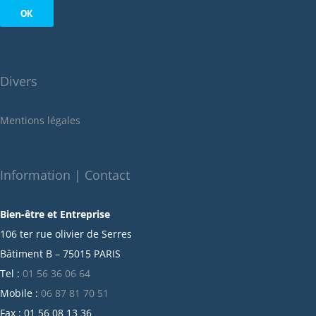
septembre 2022
août 2022
juillet 2022
juin 2022
Divers
mai 2022
janvier 2022
Mentions légales
décembre 2021
novembre 2021
octobre 2021
Information | Contact
septembre 2021
Bien-être et Entreprise
juillet 2021
106 ter rue olivier de Serres
juin 2021
Bâtiment B – 75015 PARIS
mai 2021
Tel :
01 56 36 06 64
avril 2021
Mobile :
06 87 81 70 51
mars 2021
Fax : 01 56 08 13 36