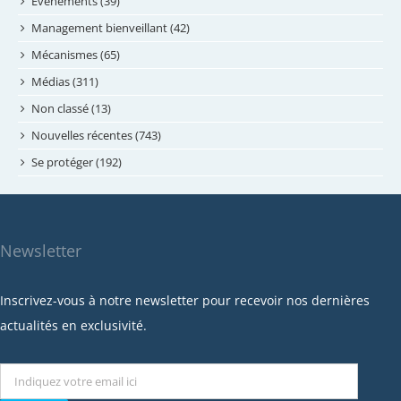
mai 2024
Évènements (39)
avril 2024
Management bienveillant (42)
février 2024
Mécanismes (65)
janvier 2024
Médias (311)
novembre 2023
Non classé (13)
octobre 2023
Nouvelles récentes (743)
septembre 2023
Se protéger (192)
mai 2023
avril 2023
mars 2023
Newsletter
février 2023
janvier 2023
Inscrivez-vous à notre newsletter pour recevoir nos dernières
décembre 2022
actualités en exclusivité.
novembre 2022
octobre 2022