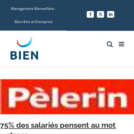
Skip
Management Bienveillant -
to
Facebook
X
LinkedIn
content
Bien-être et Entreprise
75% des salariés pensent au mot