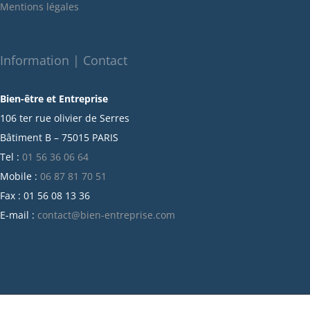
Mentions légales
décembre 2021
novembre 2021
octobre 2021
Information | Contact
septembre 2021
Bien-être et Entreprise
juillet 2021
106 ter rue olivier de Serres
juin 2021
Bâtiment B – 75015 PARIS
mai 2021
Tel :
01 56 36 06 64
avril 2021
Mobile :
06 87 81 70 51
mars 2021
Fax : 01 56 08 13 36
février 2021
E-mail :
contact@bien-entreprise.com
janvier 2021
décembre 2020
novembre 2020
octobre 2020
septembre 2020