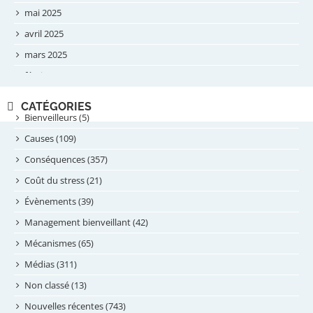
mai 2025
avril 2025
mars 2025
février 2025
novembre 2024
CATÉGORIES
septembre 2024
Bienveilleurs (5)
août 2024
Causes (109)
juillet 2024
Conséquences (357)
juin 2024
Coût du stress (21)
mai 2024
Évènements (39)
avril 2024
Management bienveillant (42)
février 2024
Mécanismes (65)
janvier 2024
Médias (311)
novembre 2023
Non classé (13)
octobre 2023
Nouvelles récentes (743)