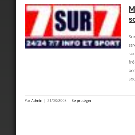
M
s
soutien
Sur
str
soc
fr
occ
soc
Par
Admin
|
21/03/2008
|
Se protéger