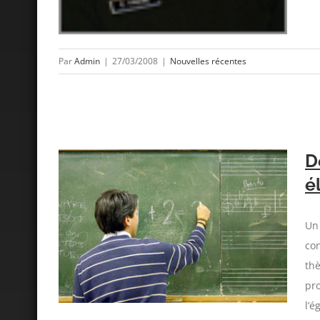
Par
Admin
|
27/03/2008
|
Nouvelles récentes
D
é
Un 
chez les
con
thè
pro
l’é