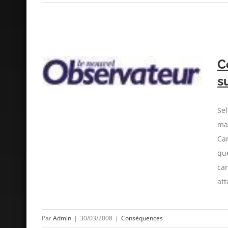
C
tress sur
s
Sel
ma
Ca
que
car
att
Par
Admin
|
30/03/2008
|
Conséquences