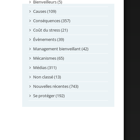
septembre 2024
Bienveilleurs (5)
août 2024
Causes (109)
juillet 2024
Conséquences (357)
juin 2024
Coût du stress (21)
mai 2024
Évènements (39)
avril 2024
Management bienveillant (42)
février 2024
Mécanismes (65)
janvier 2024
Médias (311)
novembre 2023
Non classé (13)
octobre 2023
Nouvelles récentes (743)
septembre 2023
Se protéger (192)
mai 2023
avril 2023
mars 2023
février 2023