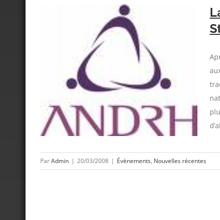
L
S
Apr
aux
 sur le
tra
tes
na
plu
d’a
Par
Admin
|
20/03/2008
|
Évènements
,
Nouvelles récentes