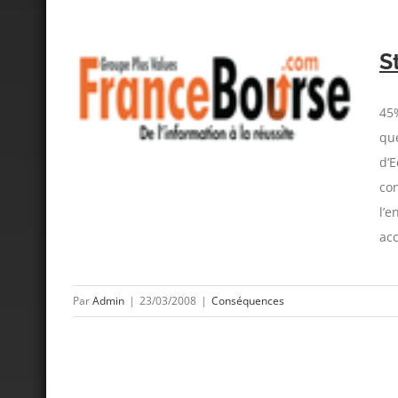
S
45%
que
d’E
con
l’e
acc
Par
Admin
|
23/03/2008
|
Conséquences