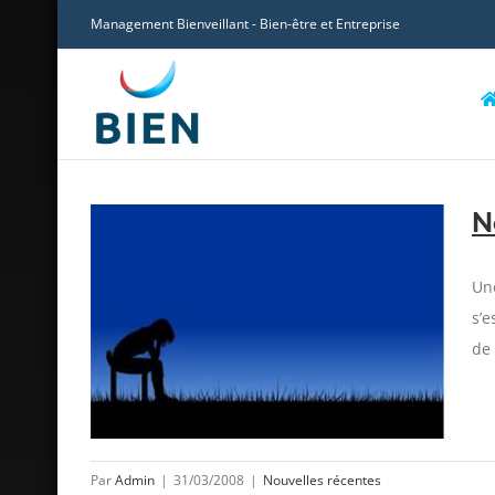
Skip
Management Bienveillant - Bien-être et Entreprise
to
content
N
Une
s’e
e PSA !
de 
Par
Admin
|
31/03/2008
|
Nouvelles récentes