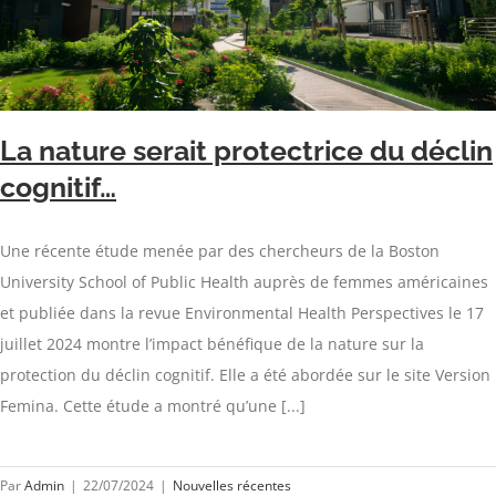
La nature serait protectrice du déclin
cognitif…
Une récente étude menée par des chercheurs de la Boston
University School of Public Health auprès de femmes américaines
et publiée dans la revue Environmental Health Perspectives le 17
juillet 2024 montre l’impact bénéfique de la nature sur la
protection du déclin cognitif. Elle a été abordée sur le site Version
Femina. Cette étude a montré qu’une [...]
Par
Admin
|
22/07/2024
|
Nouvelles récentes