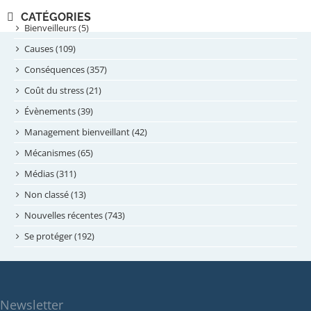
novembre 2024
CATÉGORIES
septembre 2024
Bienveilleurs (5)
août 2024
Causes (109)
juillet 2024
Conséquences (357)
juin 2024
Coût du stress (21)
mai 2024
Évènements (39)
avril 2024
Management bienveillant (42)
février 2024
Mécanismes (65)
janvier 2024
Médias (311)
novembre 2023
Non classé (13)
octobre 2023
Nouvelles récentes (743)
septembre 2023
Se protéger (192)
mai 2023
avril 2023
mars 2023
Newsletter