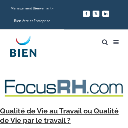
Skip
Management Bienveillant -
to
Facebook
X
LinkedIn
content
Bien-être et Entreprise
Qualité de Vie au Travail ou Qualité
de Vie par le travail ?