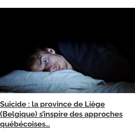
Suicide : la province de Liège
(Belgique) s’inspire des approches
québécoises…