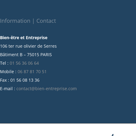
décembre 2021
novembre 2021
octobre 2021
Information | Contact
septembre 2021
Bien-être et Entreprise
juillet 2021
106 ter rue olivier de Serres
juin 2021
Bâtiment B – 75015 PARIS
mai 2021
Tel :
01 56 36 06 64
avril 2021
Mobile :
06 87 81 70 51
mars 2021
Fax : 01 56 08 13 36
février 2021
E-mail :
contact@bien-entreprise.com
janvier 2021
décembre 2020
novembre 2020
octobre 2020
septembre 2020