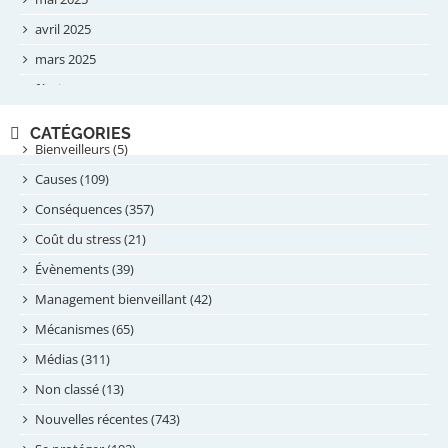
avril 2025
mars 2025
février 2025
novembre 2024
CATÉGORIES
septembre 2024
Bienveilleurs (5)
août 2024
Causes (109)
juillet 2024
Conséquences (357)
juin 2024
Coût du stress (21)
mai 2024
Évènements (39)
avril 2024
Management bienveillant (42)
février 2024
Mécanismes (65)
janvier 2024
Médias (311)
novembre 2023
Non classé (13)
octobre 2023
Nouvelles récentes (743)