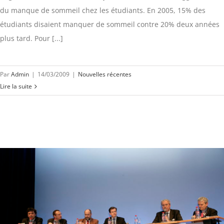
du manque de sommeil chez les étudiants. En 2005, 15% des
étudiants disaient manquer de sommeil contre 20% deux années
plus tard. Pour [...]
Par
Admin
|
14/03/2009
|
Nouvelles récentes
Lire la suite