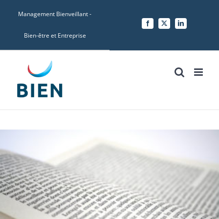
Skip
Management Bienveillant -
to
Facebook
X
LinkedIn
content
Bien-être et Entreprise