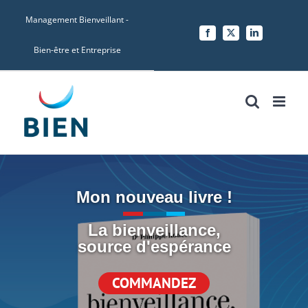
Skip
Management Bienveillant -
to
Facebook
X
LinkedIn
content
Bien-être et Entreprise
Mon nouveau livre !
La bienveillance
,
source d'espérance
COMMANDEZ