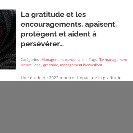
La gratitude et les
encouragements, apaisent,
protègent et aident à
persévérer…
Catégories :
Management bienveillant
|
Tags:
"Le management
bienveillant"
,
gratitude
,
management bienveillant
Une étude de 2022 montre l’impact de la gratitude...
Une étude de 2022 publiée dans la revue de
l’American Psychological Association, menée par
Yumeng [...]
Lire Plus