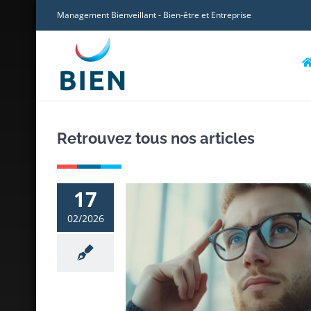
Skip
Management Bienveillant - Bien-être et Entreprise
to
content
Retrouvez tous nos articles
17
02/2026
ude apporte de l’eau au
gement bienveillant…
nt bienveillant