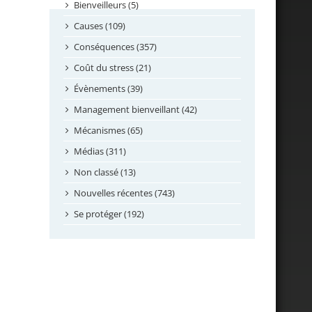
septembre 2024
Bienveilleurs (5)
août 2024
Causes (109)
juillet 2024
Conséquences (357)
juin 2024
Coût du stress (21)
mai 2024
Évènements (39)
avril 2024
Management bienveillant (42)
février 2024
Mécanismes (65)
janvier 2024
Médias (311)
novembre 2023
Non classé (13)
octobre 2023
Nouvelles récentes (743)
septembre 2023
Se protéger (192)
mai 2023
avril 2023
mars 2023
février 2023