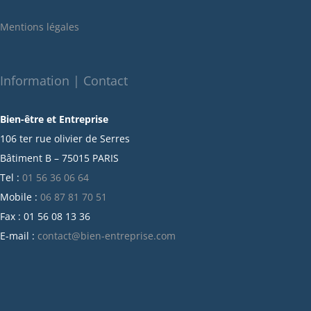
janvier 2022
Mentions légales
décembre 2021
novembre 2021
octobre 2021
Information | Contact
septembre 2021
Bien-être et Entreprise
juillet 2021
106 ter rue olivier de Serres
juin 2021
Bâtiment B – 75015 PARIS
mai 2021
Tel :
01 56 36 06 64
avril 2021
Mobile :
06 87 81 70 51
mars 2021
Fax : 01 56 08 13 36
février 2021
E-mail :
contact@bien-entreprise.com
janvier 2021
décembre 2020
novembre 2020
octobre 2020