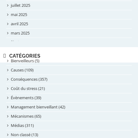
juillet 2025
mai 2025
avril 2025
mars 2025
février 2025
novembre 2024
CATÉGORIES
septembre 2024
Bienveilleurs (5)
août 2024
Causes (109)
juillet 2024
Conséquences (357)
juin 2024
Coût du stress (21)
mai 2024
Évènements (39)
avril 2024
Management bienveillant (42)
février 2024
Mécanismes (65)
janvier 2024
Médias (311)
novembre 2023
Non classé (13)