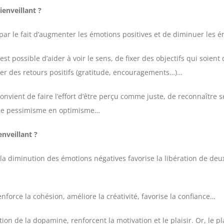
enveillant ?
ar le fait d’augmenter les émotions positives et de diminuer les é
st possible d’aider à voir le sens, de fixer des objectifs qui soient 
uler des retours positifs (gratitude, encouragements…)…
convient de faire l’effort d’être perçu comme juste, de reconnaître
 le pessimisme en optimisme…
veillant ?
la diminution des émotions négatives favorise la libération de deux
nforce la cohésion, améliore la créativité, favorise la confiance…
on de la dopamine, renforcent la motivation et le plaisir. Or, le pla