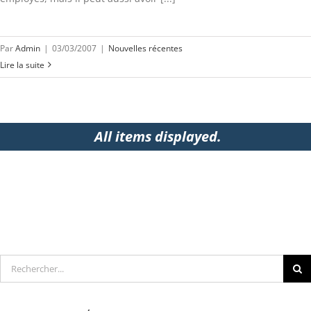
Par
Admin
|
03/03/2007
|
Nouvelles récentes
Lire la suite
Rechercher
ARTICLES RÉCENTS
Une nouvelle étude apporte de l’eau au moulin du management
bienveillant…
17/02/2026