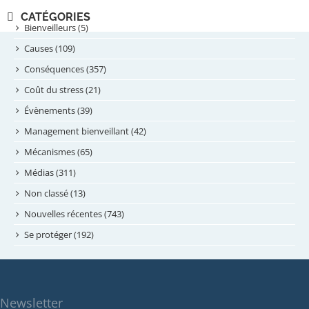
novembre 2024
CATÉGORIES
septembre 2024
Bienveilleurs (5)
août 2024
Causes (109)
juillet 2024
Conséquences (357)
juin 2024
Coût du stress (21)
mai 2024
Évènements (39)
avril 2024
Management bienveillant (42)
février 2024
Mécanismes (65)
janvier 2024
Médias (311)
novembre 2023
Non classé (13)
octobre 2023
Nouvelles récentes (743)
septembre 2023
Se protéger (192)
mai 2023
avril 2023
mars 2023
Newsletter