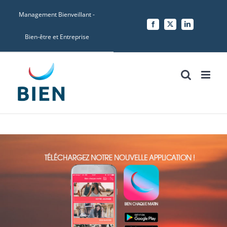
Skip
Management Bienveillant -
to
Facebook
X
LinkedIn
content
Bien-être et Entreprise