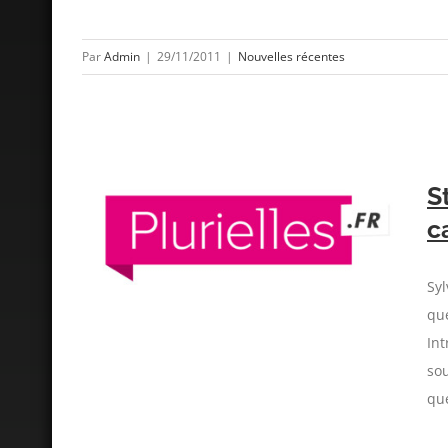
Par
Admin
|
29/11/2011
|
Nouvelles récentes
S
c
ont les
?
Syl
que
Int
sou
que