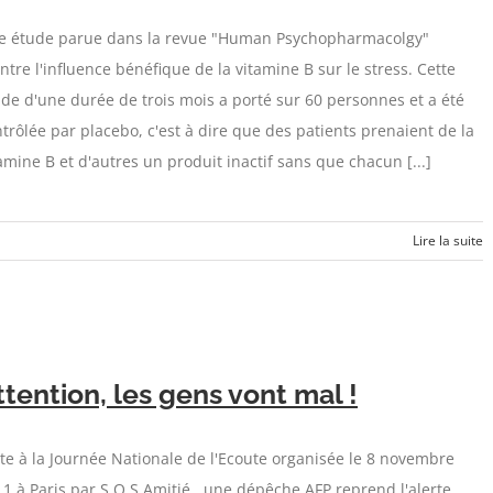
e étude parue dans la revue "Human Psychopharmacolgy"
tre l'influence bénéfique de la vitamine B sur le stress. Cette
de d'une durée de trois mois a porté sur 60 personnes et a été
trôlée par placebo, c'est à dire que des patients prenaient de la
amine B et d'autres un produit inactif sans que chacun [...]
Lire la suite
ttention, les gens vont mal !
te à la Journée Nationale de l'Ecoute organisée le 8 novembre
1 à Paris par S.O.S Amitié, une dépêche AFP reprend l'alerte