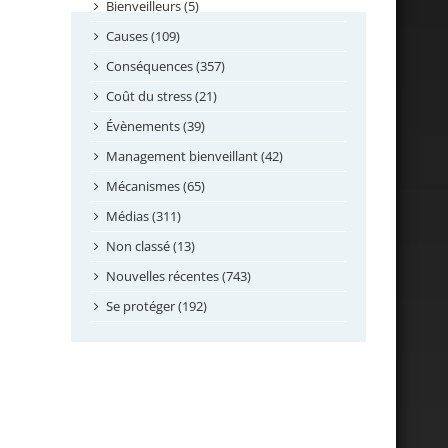
septembre 2024
Bienveilleurs (5)
août 2024
Causes (109)
juillet 2024
Conséquences (357)
juin 2024
Coût du stress (21)
mai 2024
Évènements (39)
avril 2024
Management bienveillant (42)
février 2024
Mécanismes (65)
janvier 2024
Médias (311)
novembre 2023
Non classé (13)
octobre 2023
Nouvelles récentes (743)
septembre 2023
Se protéger (192)
mai 2023
avril 2023
mars 2023
février 2023