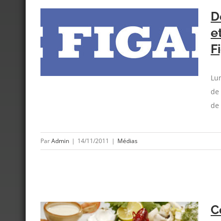
D
e
mance et
F
Figaro
Lu
de 
de
Par
Admin
|
14/11/2011
|
Médias
C