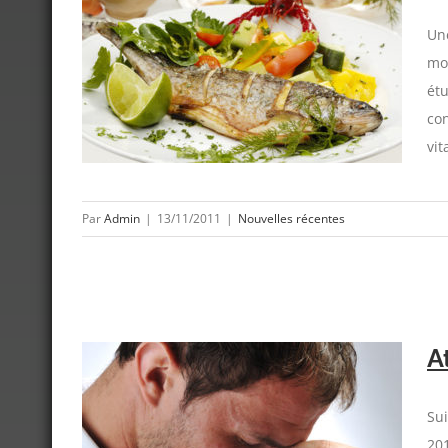
Un
mon
e B…
étu
con
vit
Par
Admin
|
13/11/2011
|
Nouvelles récentes
A
Sui
201