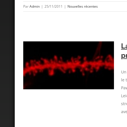
Par
Admin
|
25/11/2011
|
Nouvelles récentes
L
p
qui nous
Un 
le 
Paw
Lei
str
ave