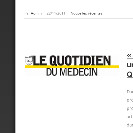
Par
Admin
|
22/11/2011
|
Nouvelles récentes
«
u
tre dans
e Le
Q
Da
pre
pro
art
dan