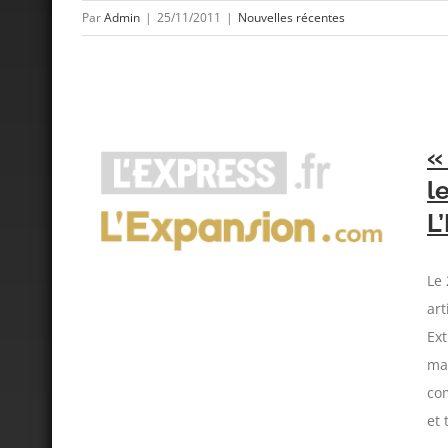
Par
Admin
|
25/11/2011
|
Nouvelles récentes
«
l
 que les
L
xpansion
Le 
art
Ext
ma
com
et 