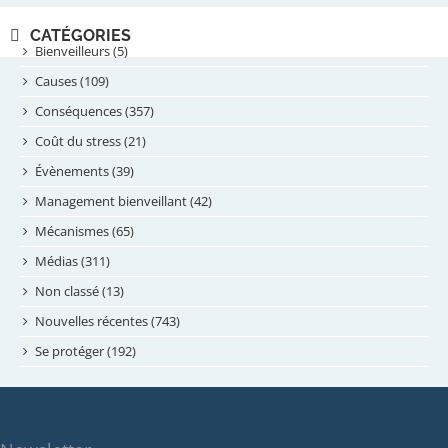
novembre 2024
CATÉGORIES
septembre 2024
Bienveilleurs (5)
août 2024
Causes (109)
juillet 2024
Conséquences (357)
juin 2024
Coût du stress (21)
mai 2024
Évènements (39)
avril 2024
Management bienveillant (42)
février 2024
Mécanismes (65)
janvier 2024
Médias (311)
novembre 2023
Non classé (13)
octobre 2023
Nouvelles récentes (743)
septembre 2023
Se protéger (192)
mai 2023
avril 2023
mars 2023