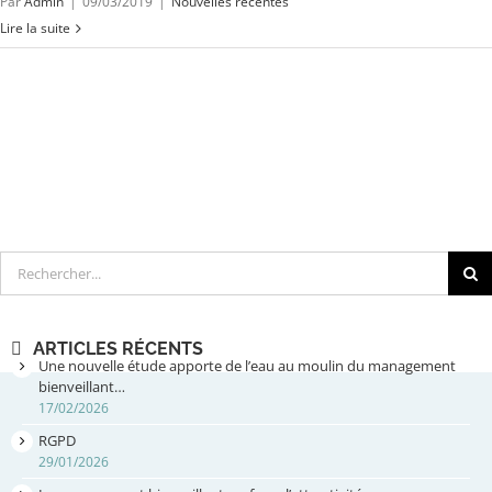
Par
Admin
|
09/03/2019
|
Nouvelles récentes
Lire la suite
Rechercher
ARTICLES RÉCENTS
Une nouvelle étude apporte de l’eau au moulin du management
bienveillant…
17/02/2026
RGPD
29/01/2026