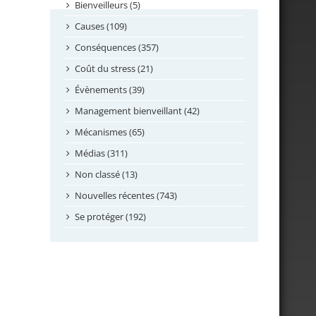
septembre 2024
Bienveilleurs (5)
août 2024
Causes (109)
juillet 2024
Conséquences (357)
juin 2024
Coût du stress (21)
mai 2024
Évènements (39)
avril 2024
Management bienveillant (42)
février 2024
Mécanismes (65)
janvier 2024
Médias (311)
novembre 2023
Non classé (13)
octobre 2023
Nouvelles récentes (743)
septembre 2023
Se protéger (192)
mai 2023
avril 2023
mars 2023
février 2023