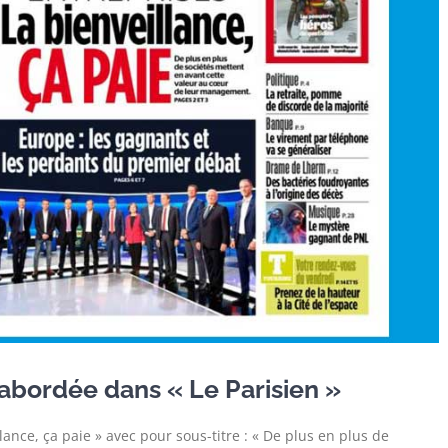
 abordée dans « Le Parisien »
llance, ça paie » avec pour sous-titre : « De plus en plus de