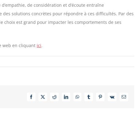
’empathie, de considération et d’écoute entraîne
 des solutions concrètes pour répondre à ces difficultés. Par des
, le choix est grand pour impacter les comportements de ses
ite web en cliquant
ici
.
Facebook
X
Reddit
LinkedIn
WhatsApp
Tumblr
Pinterest
Vk
Email