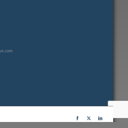
octobre 2018
septembre 2018
août 2018
juillet 2018
juin 2018
mai 2018
se.com
avril 2018
mars 2018
février 2018
janvier 2018
décembre 2017
novembre 2017
octobre 2017
septembre 2017
Facebook
X
LinkedIn
août 2017