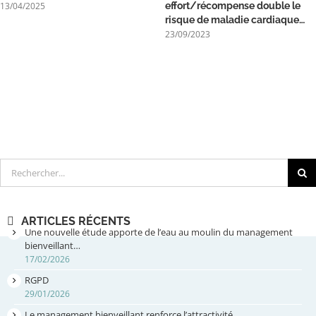
13/04/2025
effort/récompense double le
risque de maladie cardiaque…
23/09/2023
Rechercher
ARTICLES RÉCENTS
Une nouvelle étude apporte de l’eau au moulin du management
bienveillant…
17/02/2026
RGPD
29/01/2026
Le management bienveillant renforce l’attractivité…