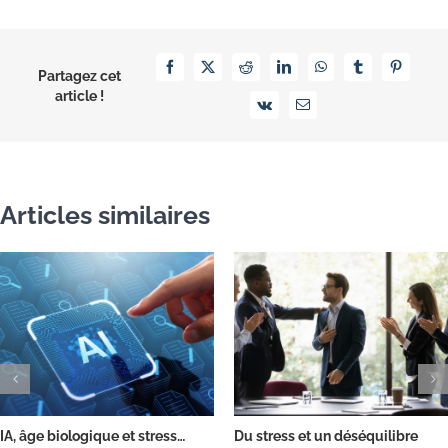
Facebook
X
Reddit
LinkedIn
WhatsApp
Tumblr
Pinterest
Partagez cet
article !
Vk
Email
Articles similaires
IA, âge biologique et stress…
Du stress et un déséquilibre