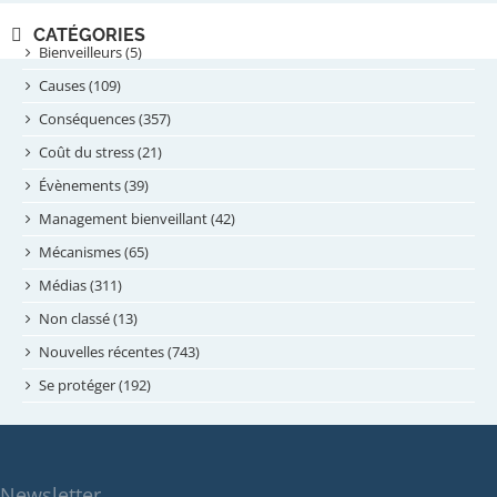
novembre 2024
CATÉGORIES
septembre 2024
Bienveilleurs (5)
août 2024
Causes (109)
juillet 2024
Conséquences (357)
juin 2024
Coût du stress (21)
mai 2024
Évènements (39)
avril 2024
Management bienveillant (42)
février 2024
Mécanismes (65)
janvier 2024
Médias (311)
novembre 2023
Non classé (13)
octobre 2023
Nouvelles récentes (743)
septembre 2023
Se protéger (192)
mai 2023
avril 2023
mars 2023
Newsletter