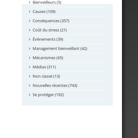
septembre 2024
Bienveilleurs (5)
août 2024
Causes (109)
juillet 2024
Conséquences (357)
juin 2024
Coût du stress (21)
mai 2024
Évènements (39)
avril 2024
Management bienveillant (42)
février 2024
Mécanismes (65)
janvier 2024
Médias (311)
novembre 2023
Non classé (13)
octobre 2023
Nouvelles récentes (743)
septembre 2023
Se protéger (192)
mai 2023
avril 2023
mars 2023
février 2023