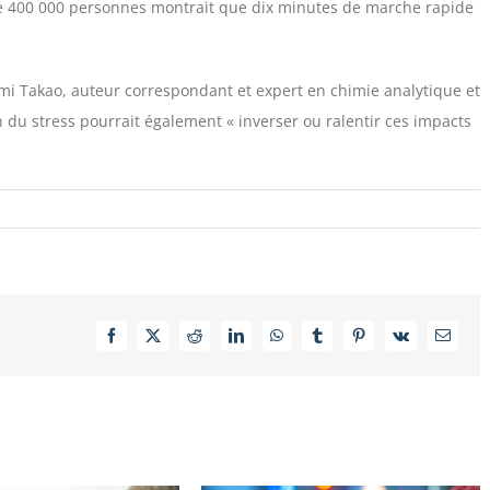
 400 000 personnes montrait que dix minutes de marche rapide
mi Takao, auteur correspondant et expert en chimie analytique et
du stress pourrait également « inverser ou ralentir ces impacts
Facebook
X
Reddit
LinkedIn
WhatsApp
Tumblr
Pinterest
Vk
Email