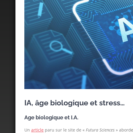
IA, âge biologique et stress…
Age biologique et I.A.
Un
article
paru sur le site de «
Futura Sciences
» aborde 