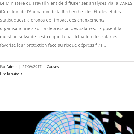
Le Ministère du Travail vient de diffuser ses analyses via la DARES
(Direction de l’Animation de la Recherche, des Études et des
Statistiques), à propos de l’impact des changements
organisationnels sur la dépression des salariés. Ils posent la
question suivante : est-ce que la participation des salariés
favorise leur protection face au risque dépressif ? [...]
Par
Admin
|
27/09/2017
|
Causes
Lire la suite