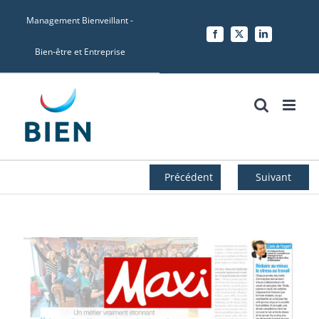
Skip
Management Bienveillant -
to
Facebook
X
LinkedIn
content
Bien-être et Entreprise
Précédent
Suivant
Voir
l'image
agrandie