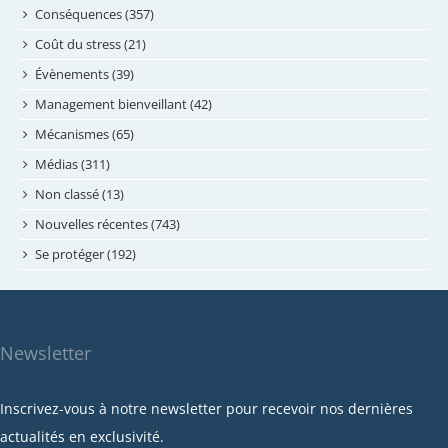
juillet 2024
Conséquences (357)
juin 2024
Coût du stress (21)
mai 2024
Évènements (39)
avril 2024
Management bienveillant (42)
février 2024
Mécanismes (65)
janvier 2024
Médias (311)
novembre 2023
Non classé (13)
octobre 2023
Nouvelles récentes (743)
septembre 2023
Se protéger (192)
mai 2023
avril 2023
mars 2023
Newsletter
février 2023
janvier 2023
Inscrivez-vous à notre newsletter pour recevoir nos dernières
décembre 2022
actualités en exclusivité.