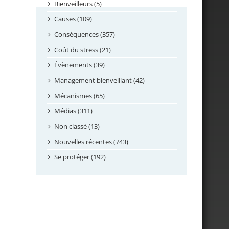
septembre 2024
Bienveilleurs (5)
août 2024
Causes (109)
juillet 2024
Conséquences (357)
juin 2024
Coût du stress (21)
mai 2024
Évènements (39)
avril 2024
Management bienveillant (42)
février 2024
Mécanismes (65)
janvier 2024
Médias (311)
novembre 2023
Non classé (13)
octobre 2023
Nouvelles récentes (743)
septembre 2023
Se protéger (192)
mai 2023
avril 2023
mars 2023
février 2023