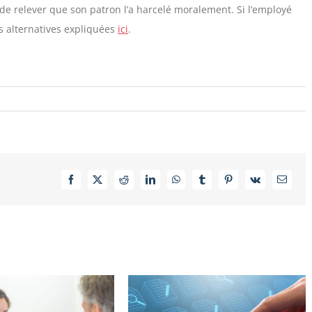
e relever que son patron l’a harcelé moralement. Si l’employé
s alternatives expliquées
ici
.
Facebook
X
Reddit
LinkedIn
WhatsApp
Tumblr
Pinterest
Vk
Email