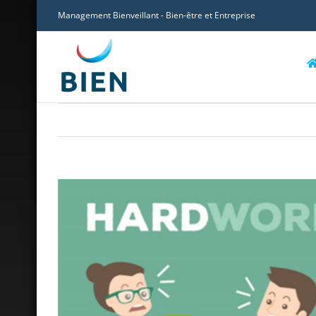
Skip
Management Bienveillant - Bien-être et Entreprise
to
content
Voir
l'image
agrandie