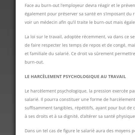
Face au burn-out l’employeur devra réagir et le préveni
également pour préserver sa santé en s’imposant du rep
voir un médecin afin qu’il traite le burn-out mais égal
La loi sur le travail, adoptée récemment, va dans ce s
de faire respecter les temps de repos et de congé, ma
et familiale du salarié. Ce droit va sûrement permettr
burn-out.
LE HARCÈLEMENT PSYCHOLOGIQUE AU TRAVAIL
Le harcèlement psychologique, la pression exercée par
salarié. Il pourra constituer une forme de harcèlement
suffisamment tangibles, répétitifs, ayant pour but de d
à ses droits et à sa dignité, d’altérer sa santé physiqu
Dans un tel cas de figure le salarié aura des moyens po