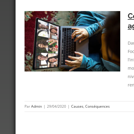
C
a
comment
Dan
Foc
l’i
mot
niv
ren
Par
Admin
|
29/04/2020
|
Causes
,
Conséquences