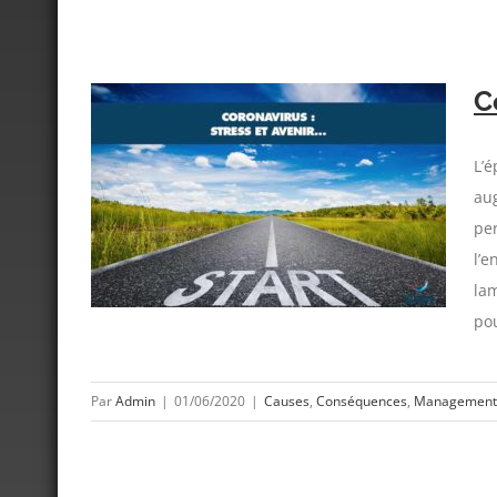
C
L’é
aug
ir…
ment
pe
l’e
la
pou
Par
Admin
|
01/06/2020
|
Causes
,
Conséquences
,
Management b