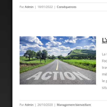
Par
Admin
|
18/01/2022
|
Conséquences
L
La 
Foc
vid !
tra
méd
le 
sit
Par
Admin
|
26/10/2020
|
Management bienveillant