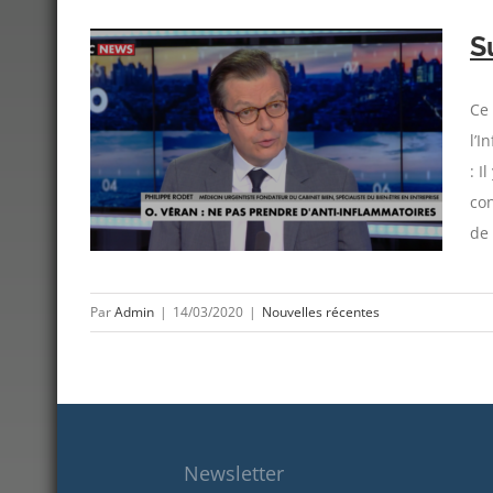
S
Ce 
l’I
: I
con
de 
Par
Admin
|
14/03/2020
|
Nouvelles récentes
Newsletter