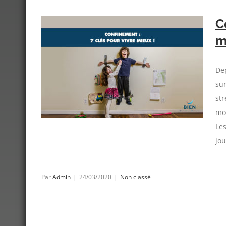
C
m
vre mieux
De
sur
str
mo
Les
jou
Par
Admin
|
24/03/2020
|
Non classé