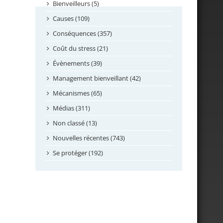
septembre 2024
Bienveilleurs (5)
août 2024
Causes (109)
juillet 2024
Conséquences (357)
juin 2024
Coût du stress (21)
mai 2024
Évènements (39)
avril 2024
Management bienveillant (42)
février 2024
Mécanismes (65)
janvier 2024
Médias (311)
novembre 2023
Non classé (13)
octobre 2023
Nouvelles récentes (743)
septembre 2023
Se protéger (192)
mai 2023
avril 2023
mars 2023
février 2023