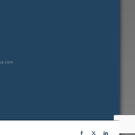
juillet 2017
juin 2017
mai 2017
avril 2017
mars 2017
février 2017
janvier 2017
se.com
décembre 2016
novembre 2016
octobre 2016
septembre 2016
août 2016
juillet 2016
juin 2016
mai 2016
Facebook
X
LinkedIn