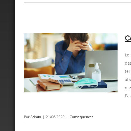
C
Le 
des
ter
abo
mes
Pas
Par
Admin
|
21/06/2020
|
Conséquences