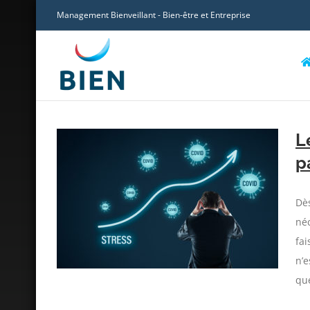
Skip
Management Bienveillant - Bien-être et Entreprise
to
content
L
p
ction par
Dès
néc
fai
n’e
que