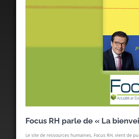
Focus RH parle de « La bienvei
Le site de ressources humaines, Focus RH, vient de p