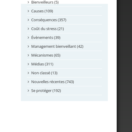
septembre 2024
Bienveilleurs (5)
août 2024
Causes (109)
juillet 2024
Conséquences (357)
juin 2024
Coût du stress (21)
mai 2024
Évènements (39)
avril 2024
Management bienveillant (42)
février 2024
Mécanismes (65)
janvier 2024
Médias (311)
novembre 2023
Non classé (13)
octobre 2023
Nouvelles récentes (743)
septembre 2023
Se protéger (192)
mai 2023
avril 2023
mars 2023
février 2023