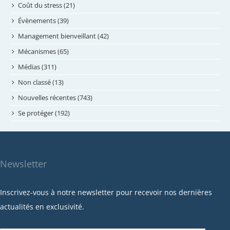
juin 2024
Coût du stress (21)
mai 2024
Évènements (39)
avril 2024
Management bienveillant (42)
février 2024
Mécanismes (65)
janvier 2024
Médias (311)
novembre 2023
Non classé (13)
octobre 2023
Nouvelles récentes (743)
septembre 2023
Se protéger (192)
mai 2023
avril 2023
mars 2023
Newsletter
février 2023
janvier 2023
Inscrivez-vous à notre newsletter pour recevoir nos dernières
décembre 2022
actualités en exclusivité.
novembre 2022