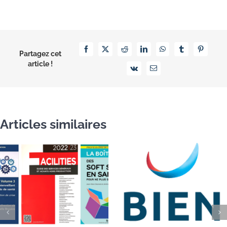
Facebook
X
Reddit
LinkedIn
WhatsApp
Tumblr
Pinterest
Partagez cet
article !
Vk
Email
Articles similaires