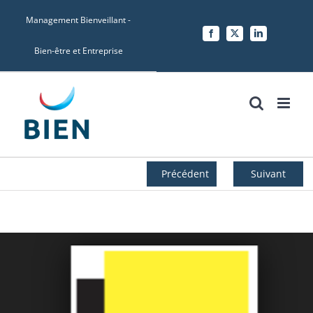
Skip
Management Bienveillant -
to
Facebook
X
LinkedIn
content
Bien-être et Entreprise
Précédent
Suivant
Voir
l'image
agrandie