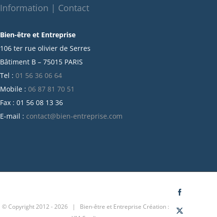
octobre 2021
Information | Contact
septembre 2021
Bien-être et Entreprise
juillet 2021
106 ter rue olivier de Serres
juin 2021
Bâtiment B – 75015 PARIS
mai 2021
Tel :
01 56 36 06 64
avril 2021
Mobile :
06 87 81 70 51
mars 2021
Fax : 01 56 08 13 36
février 2021
E-mail :
contact@bien-entreprise.com
janvier 2021
décembre 2020
novembre 2020
octobre 2020
septembre 2020
juillet 2020
Facebook
© Copyright 2012 -
2026 | Bien-être et Entreprise
Création :
juin 2020
X