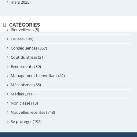
mars 2025
février 2025
novembre 2024
CATÉGORIES
septembre 2024
Bienveilleurs (5)
août 2024
Causes (109)
juillet 2024
Conséquences (357)
juin 2024
Coût du stress (21)
mai 2024
Évènements (39)
avril 2024
Management bienveillant (42)
février 2024
Mécanismes (65)
janvier 2024
Médias (311)
novembre 2023
Non classé (13)
octobre 2023
Nouvelles récentes (743)
septembre 2023
Se protéger (192)
mai 2023