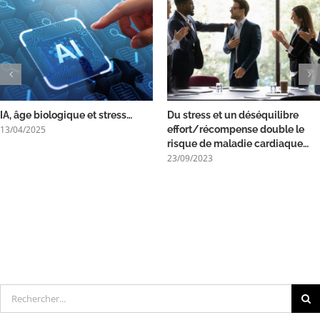
IA, âge biologique et stress…
Du stress et un déséquilibre
13/04/2025
effort/récompense double le
risque de maladie cardiaque…
23/09/2023
Rechercher