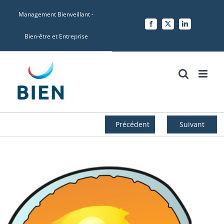
Skip
Management Bienveillant -
to
Facebook
X
LinkedIn
content
Bien-être et Entreprise
Précédent
Suivant
Voir
l'image
agrandie