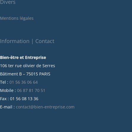
Divers
mai 2022
janvier 2022
Mentions légales
décembre 2021
novembre 2021
octobre 2021
Information | Contact
septembre 2021
Bien-être et Entreprise
juillet 2021
106 ter rue olivier de Serres
juin 2021
Bâtiment B – 75015 PARIS
mai 2021
Tel :
01 56 36 06 64
avril 2021
Mobile :
06 87 81 70 51
mars 2021
Fax : 01 56 08 13 36
février 2021
E-mail :
contact@bien-entreprise.com
janvier 2021
décembre 2020
novembre 2020