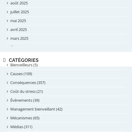
août 2025
juillet 2025
mai 2025
avril 2025
mars 2025
février 2025
novembre 2024
CATÉGORIES
septembre 2024
Bienveilleurs (5)
août 2024
Causes (109)
juillet 2024
Conséquences (357)
juin 2024
Coût du stress (21)
mai 2024
Évènements (39)
avril 2024
Management bienveillant (42)
février 2024
Mécanismes (65)
janvier 2024
Médias (311)