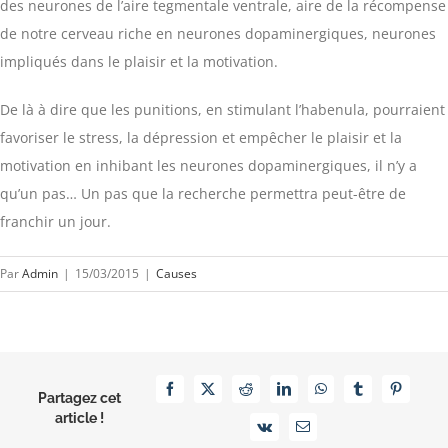
des neurones de l’aire tegmentale ventrale, aire de la récompense
de notre cerveau riche en neurones dopaminergiques, neurones
impliqués dans le plaisir et la motivation.
De là à dire que les punitions, en stimulant l’habenula, pourraient
favoriser le stress, la dépression et empêcher le plaisir et la
motivation en inhibant les neurones dopaminergiques, il n’y a
qu’un pas… Un pas que la recherche permettra peut-être de
franchir un jour.
Par
Admin
|
15/03/2015
|
Causes
Facebook
X
Reddit
LinkedIn
WhatsApp
Tumblr
Pinterest
Partagez cet
article !
Vk
Email