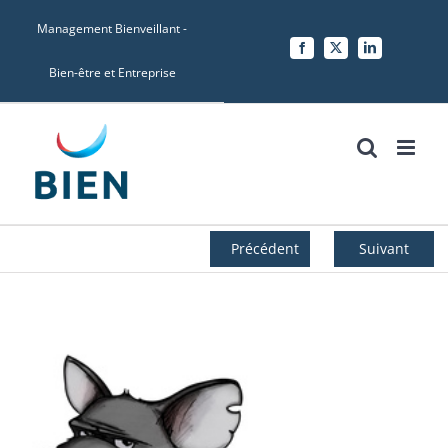
Skip
Management Bienveillant -
to
Facebook
X
LinkedIn
content
Bien-être et Entreprise
Précédent
Suivant
Voir
l'image
agrandie