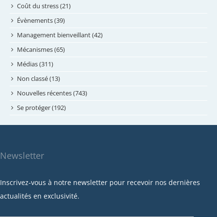
juin 2024
Coût du stress (21)
mai 2024
Évènements (39)
avril 2024
Management bienveillant (42)
février 2024
Mécanismes (65)
janvier 2024
Médias (311)
novembre 2023
Non classé (13)
octobre 2023
Nouvelles récentes (743)
septembre 2023
Se protéger (192)
mai 2023
avril 2023
mars 2023
Newsletter
février 2023
janvier 2023
Inscrivez-vous à notre newsletter pour recevoir nos dernières
décembre 2022
actualités en exclusivité.
novembre 2022