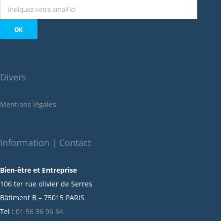
octobre 2022
septembre 2022
août 2022
juillet 2022
juin 2022
Divers
mai 2022
janvier 2022
Mentions légales
décembre 2021
novembre 2021
octobre 2021
Information | Contact
septembre 2021
Bien-être et Entreprise
juillet 2021
106 ter rue olivier de Serres
juin 2021
Bâtiment B – 75015 PARIS
mai 2021
Tel :
01 56 36 06 64
avril 2021