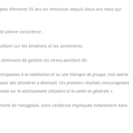
gées d’environ 55 ans en rémission depuis deux ans mais qui
de pleine conscience .
llant sur les émotions et les sentiments.
 séminaire de gestion du stress pendant 6h.
ticipantes à la méditation et ou une thérapie de groupe, s’est avérée
ngueur des télomères a diminué). Ces premiers résultats encourageants
sée sur le vieillissement cellulaire et la santé en générale
».
activité de l’amygdale, zone cérébrale impliquée notamment dans