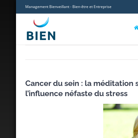
Skip
Management Bienveillant - Bien-être et Entreprise
to
content
Cancer du sein : la méditation 
l’influence néfaste du stress