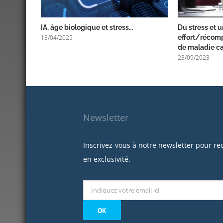
IA, âge biologique et stress…
Du stress et 
13/04/2025
effort/récomp
de maladie c
23/09/2023
Newsletter
Inscrivez-vous à notre newsletter pour re
en exclusivité.