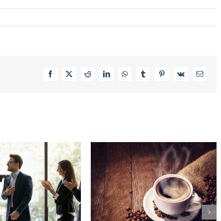
Facebook
X
Reddit
LinkedIn
WhatsApp
Tumblr
Pinterest
Vk
Email