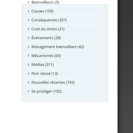
septembre 2024
Bienveilleurs (5)
août 2024
Causes (109)
juillet 2024
Conséquences (357)
juin 2024
Coût du stress (21)
mai 2024
Évènements (39)
avril 2024
Management bienveillant (42)
février 2024
Mécanismes (65)
janvier 2024
Médias (311)
novembre 2023
Non classé (13)
octobre 2023
Nouvelles récentes (743)
septembre 2023
Se protéger (192)
mai 2023
avril 2023
mars 2023
février 2023