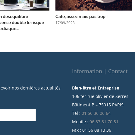
un déséquilibre
Café, assez mais pas trop !
17/09/2023
ense double le risque
ardiaque…
Information | Contact
cevoir nos dernières actualités
Bien-être et Entreprise
106 ter rue olivier de Serres
Bâtiment B – 75015 PARIS
Tel :
01 56 36 06 64
Mobile :
06 87 81 70 51
Fax : 01 56 08 13 36