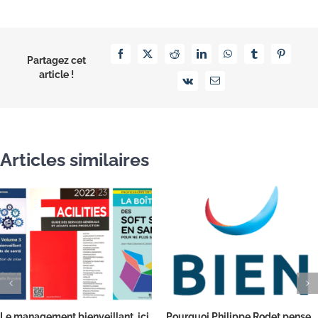
Facebook
X
Reddit
LinkedIn
WhatsApp
Tumblr
Pinterest
Partagez cet
article !
Vk
Email
Articles similaires
Le management bienveillant, ici
Pourquoi Philippe Rodet pense