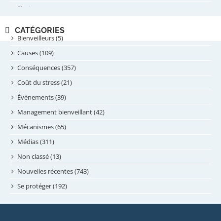
février 2025
novembre 2024
CATÉGORIES
septembre 2024
Bienveilleurs (5)
août 2024
Causes (109)
juillet 2024
Conséquences (357)
juin 2024
Coût du stress (21)
mai 2024
Évènements (39)
avril 2024
Management bienveillant (42)
février 2024
Mécanismes (65)
janvier 2024
Médias (311)
novembre 2023
Non classé (13)
octobre 2023
Nouvelles récentes (743)
septembre 2023
Se protéger (192)
mai 2023
avril 2023