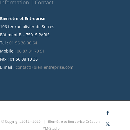
octobre 2021
Information | Contact
septembre 2021
Bien-être et Entreprise
juillet 2021
106 ter rue olivier de Serres
juin 2021
Bâtiment B – 75015 PARIS
mai 2021
Tel :
01 56 36 06 64
avril 2021
Mobile :
06 87 81 70 51
mars 2021
Fax : 01 56 08 13 36
février 2021
E-mail :
contact@bien-entreprise.com
janvier 2021
décembre 2020
novembre 2020
octobre 2020
septembre 2020
juillet 2020
Facebook
© Copyright 2012 -
2026 | Bien-être et Entreprise
Création :
juin 2020
X
YM-Studio