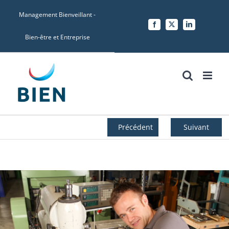
Skip
Management Bienveillant -
to
Facebook
X
LinkedIn
content
Bien-être et Entreprise
Précédent
Suivant
Voir
l'image
agrandie