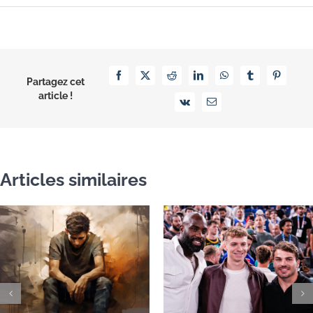
Facebook
X
Reddit
LinkedIn
WhatsApp
Tumblr
Pinterest
Partagez cet
article !
Vk
Email
Articles similaires