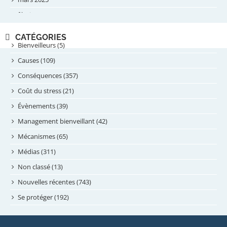
février 2025
novembre 2024
CATÉGORIES
septembre 2024
Bienveilleurs (5)
août 2024
Causes (109)
juillet 2024
Conséquences (357)
juin 2024
Coût du stress (21)
mai 2024
Évènements (39)
avril 2024
Management bienveillant (42)
février 2024
Mécanismes (65)
janvier 2024
Médias (311)
novembre 2023
Non classé (13)
octobre 2023
Nouvelles récentes (743)
septembre 2023
Se protéger (192)
mai 2023