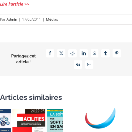
Lire l’article >>
Par
Admin
|
17/05/2011
|
Médias
Facebook
X
Reddit
LinkedIn
WhatsApp
Tumblr
Pinterest
Partagez cet
article !
Vk
Email
Articles similaires