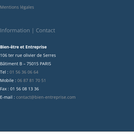
janvier 2022
Mentions légales
décembre 2021
novembre 2021
octobre 2021
Information | Contact
septembre 2021
Bien-être et Entreprise
juillet 2021
106 ter rue olivier de Serres
juin 2021
Bâtiment B – 75015 PARIS
mai 2021
Tel :
01 56 36 06 64
avril 2021
Mobile :
06 87 81 70 51
mars 2021
Fax : 01 56 08 13 36
février 2021
E-mail :
contact@bien-entreprise.com
janvier 2021
décembre 2020
novembre 2020
octobre 2020