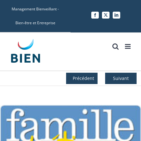
Skip
Management Bienveillant -
to
Facebook
X
LinkedIn
content
Bien-être et Entreprise
Précédent
Suivant
Voir
l'image
agrandie