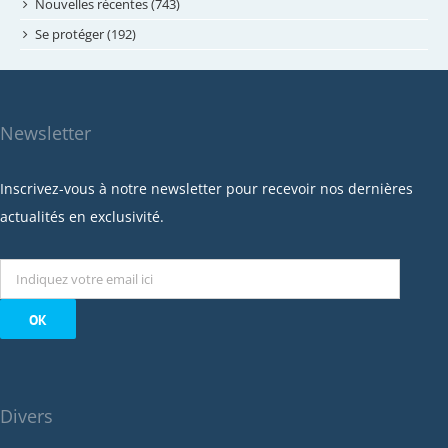
octobre 2023
Nouvelles récentes (743)
septembre 2023
Se protéger (192)
mai 2023
avril 2023
mars 2023
Newsletter
février 2023
janvier 2023
Inscrivez-vous à notre newsletter pour recevoir nos dernières
décembre 2022
actualités en exclusivité.
novembre 2022
octobre 2022
septembre 2022
août 2022
juillet 2022
juin 2022
Divers
mai 2022