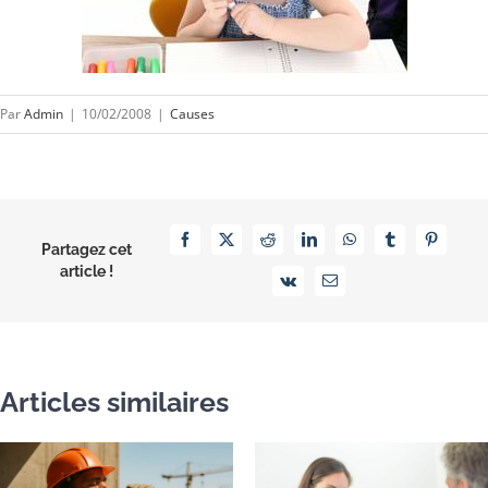
Par
Admin
|
10/02/2008
|
Causes
Facebook
X
Reddit
LinkedIn
WhatsApp
Tumblr
Pinterest
Partagez cet
article !
Vk
Email
Articles similaires