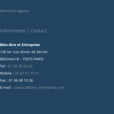
janvier 2022
Mentions légales
décembre 2021
novembre 2021
octobre 2021
Information | Contact
septembre 2021
Bien-être et Entreprise
juillet 2021
106 ter rue olivier de Serres
juin 2021
Bâtiment B – 75015 PARIS
mai 2021
Tel :
01 56 36 06 64
avril 2021
Mobile :
06 87 81 70 51
mars 2021
Fax : 01 56 08 13 36
février 2021
E-mail :
contact@bien-entreprise.com
janvier 2021
décembre 2020
novembre 2020
octobre 2020