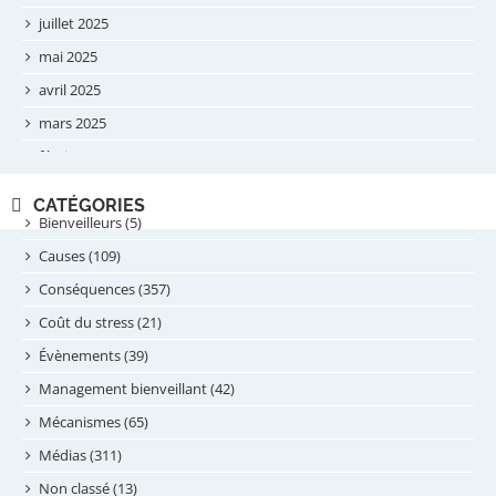
juillet 2025
mai 2025
avril 2025
mars 2025
février 2025
novembre 2024
CATÉGORIES
septembre 2024
Bienveilleurs (5)
août 2024
Causes (109)
juillet 2024
Conséquences (357)
juin 2024
Coût du stress (21)
mai 2024
Évènements (39)
avril 2024
Management bienveillant (42)
février 2024
Mécanismes (65)
janvier 2024
Médias (311)
novembre 2023
Non classé (13)