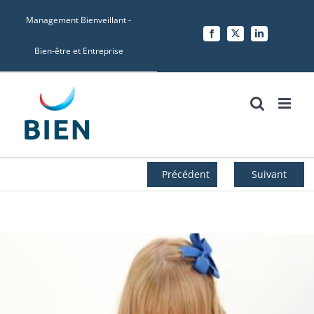
Skip
Management Bienveillant -
to
Facebook
X
LinkedIn
content
Bien-être et Entreprise
Précédent
Suivant
Voir
l'image
agrandie