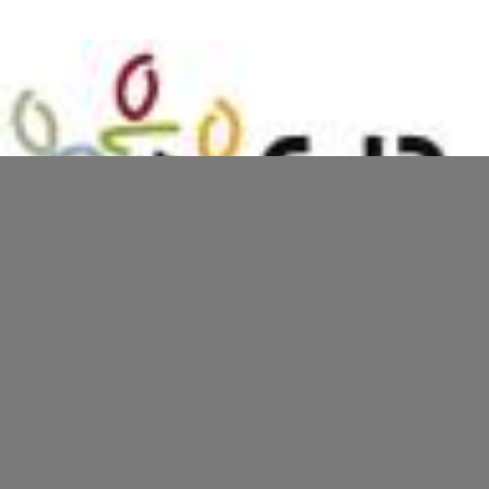
Le C J D prend position sur le bien-
être dans l’entreprise…
Le Centre des Jeunes Dirigeants prend position sur le bien-être
dans l'entreprise... Un communiqué de presse en atteste.