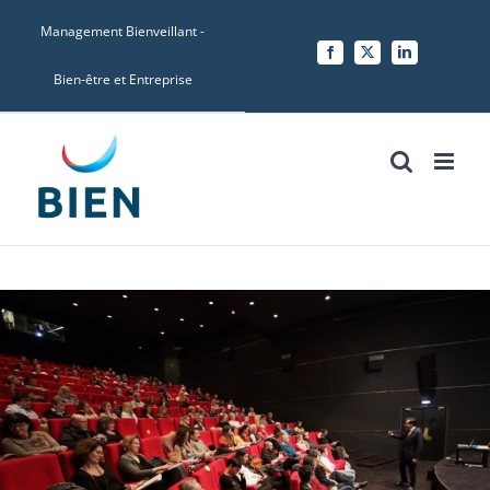
Skip
Management Bienveillant -
to
Facebook
X
LinkedIn
content
Bien-être et Entreprise