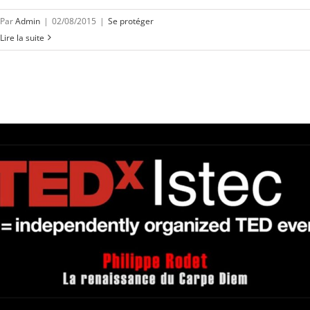
Par
Admin
|
02/08/2015
|
Se protéger
Lire la suite