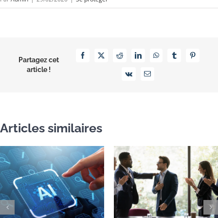
Facebook
X
Reddit
LinkedIn
WhatsApp
Tumblr
Pinterest
Partagez cet
article !
Vk
Email
Articles similaires