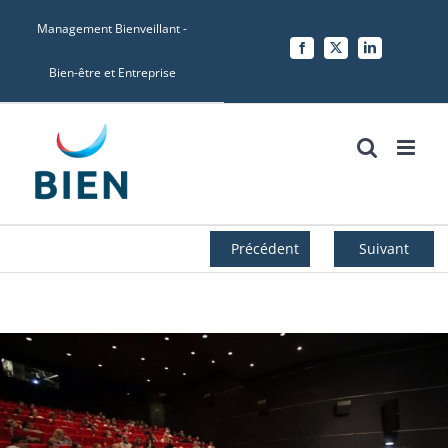
Skip
Management Bienveillant -
to
Facebook
X
LinkedIn
content
Bien-être et Entreprise
Précédent
Suivant
Voir
l'image
agrandie