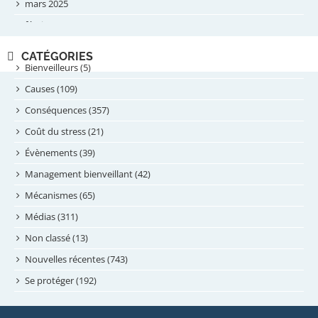
mars 2025
février 2025
novembre 2024
CATÉGORIES
septembre 2024
Bienveilleurs (5)
août 2024
Causes (109)
juillet 2024
Conséquences (357)
juin 2024
Coût du stress (21)
mai 2024
Évènements (39)
avril 2024
Management bienveillant (42)
février 2024
Mécanismes (65)
janvier 2024
Médias (311)
novembre 2023
Non classé (13)
octobre 2023
Nouvelles récentes (743)
septembre 2023
Se protéger (192)
mai 2023