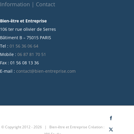
octobre 2021
Information | Contact
septembre 2021
Bien-être et Entreprise
juillet 2021
106 ter rue olivier de Serres
juin 2021
Bâtiment B – 75015 PARIS
mai 2021
Tel :
01 56 36 06 64
avril 2021
Mobile :
06 87 81 70 51
mars 2021
Fax : 01 56 08 13 36
février 2021
E-mail :
contact@bien-entreprise.com
janvier 2021
décembre 2020
novembre 2020
octobre 2020
septembre 2020
juillet 2020
Facebook
© Copyright 2012 -
2026 | Bien-être et Entreprise
Création :
juin 2020
X