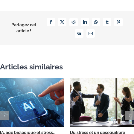
Facebook
X
Reddit
LinkedIn
WhatsApp
Tumblr
Pinterest
Partagez cet
article !
Vk
Email
Articles similaires
IA, âge biologique et stress…
Du stress et un déséquilibre