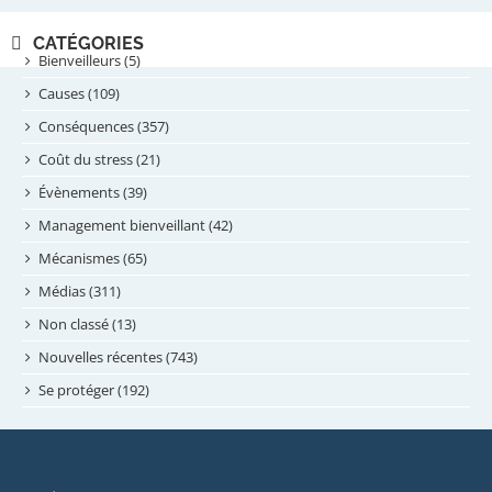
novembre 2024
CATÉGORIES
septembre 2024
Bienveilleurs (5)
août 2024
Causes (109)
juillet 2024
Conséquences (357)
juin 2024
Coût du stress (21)
mai 2024
Évènements (39)
avril 2024
Management bienveillant (42)
février 2024
Mécanismes (65)
janvier 2024
Médias (311)
novembre 2023
Non classé (13)
octobre 2023
Nouvelles récentes (743)
septembre 2023
Se protéger (192)
mai 2023
avril 2023
mars 2023