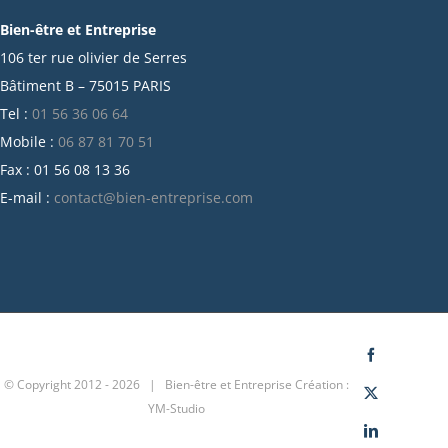
Bien-être et Entreprise
juillet 2021
106 ter rue olivier de Serres
juin 2021
Bâtiment B – 75015 PARIS
mai 2021
Tel :
01 56 36 06 64
avril 2021
Mobile :
06 87 81 70 51
mars 2021
Fax : 01 56 08 13 36
février 2021
E-mail :
contact@bien-entreprise.com
janvier 2021
décembre 2020
novembre 2020
octobre 2020
septembre 2020
juillet 2020
Facebook
© Copyright 2012 -
2026 | Bien-être et Entreprise
Création :
juin 2020
X
YM-Studio
avril 2020
LinkedIn