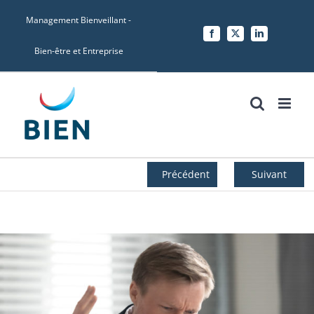
Skip
Management Bienveillant -
to
Facebook
X
LinkedIn
content
Bien-être et Entreprise
Précédent
Suivant
Voir
l'image
agrandie