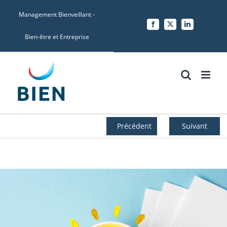
Skip
Management Bienveillant -
to
Facebook
X
LinkedIn
content
Bien-être et Entreprise
Précédent
Suivant
Voir
l'image
agrandie