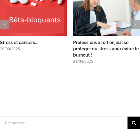
Stress et cancers…
Professions à fort enjeu : se
20/09/2025
protéger du stress pour éviter le
burnout !
21/04/2025
Rechercher