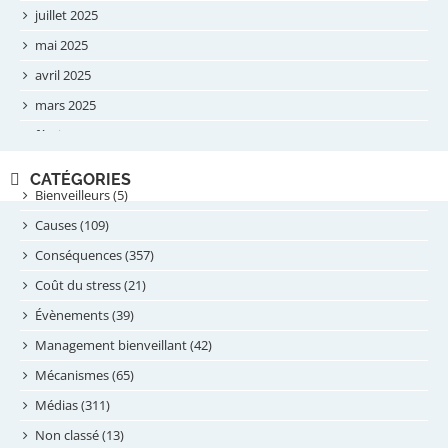
juillet 2025
mai 2025
avril 2025
mars 2025
février 2025
novembre 2024
CATÉGORIES
septembre 2024
Bienveilleurs (5)
août 2024
Causes (109)
juillet 2024
Conséquences (357)
juin 2024
Coût du stress (21)
mai 2024
Évènements (39)
avril 2024
Management bienveillant (42)
février 2024
Mécanismes (65)
janvier 2024
Médias (311)
novembre 2023
Non classé (13)