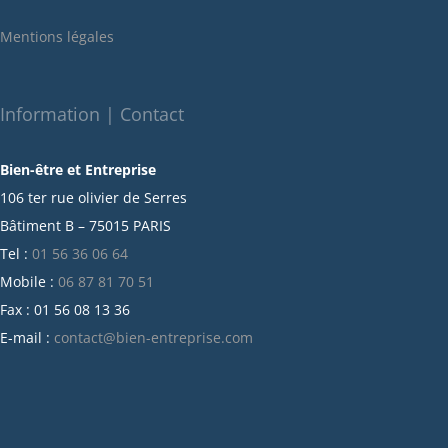
janvier 2022
Mentions légales
décembre 2021
novembre 2021
octobre 2021
Information | Contact
septembre 2021
Bien-être et Entreprise
juillet 2021
106 ter rue olivier de Serres
juin 2021
Bâtiment B – 75015 PARIS
mai 2021
Tel :
01 56 36 06 64
avril 2021
Mobile :
06 87 81 70 51
mars 2021
Fax : 01 56 08 13 36
février 2021
E-mail :
contact@bien-entreprise.com
janvier 2021
décembre 2020
novembre 2020
octobre 2020