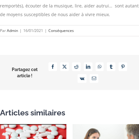
remportés), écouter de la musique, lire, aider autrui… sont autant
de moyens susceptibles de nous aider à vivre mieux.
Par
Admin
|
16/01/2021
|
Conséquences
Facebook
X
Reddit
LinkedIn
WhatsApp
Tumblr
Pinterest
Partagez cet
article !
Vk
Email
Articles similaires