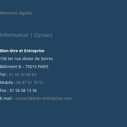
janvier 2022
Mentions légales
décembre 2021
novembre 2021
octobre 2021
Information | Contact
septembre 2021
Bien-être et Entreprise
juillet 2021
106 ter rue olivier de Serres
juin 2021
Bâtiment B – 75015 PARIS
mai 2021
Tel :
01 56 36 06 64
avril 2021
Mobile :
06 87 81 70 51
mars 2021
Fax : 01 56 08 13 36
février 2021
E-mail :
contact@bien-entreprise.com
janvier 2021
décembre 2020
novembre 2020
octobre 2020