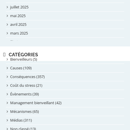
juillet 2025
mai 2025
avril 2025
mars 2025
février 2025
novembre 2024
CATÉGORIES
septembre 2024
Bienveilleurs (5)
août 2024
Causes (109)
juillet 2024
Conséquences (357)
juin 2024
Coût du stress (21)
mai 2024
Évènements (39)
avril 2024
Management bienveillant (42)
février 2024
Mécanismes (65)
janvier 2024
Médias (311)
novembre 2023
Non classé (13)