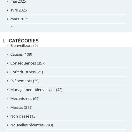
mai 2025
avril 2025
mars 2025
février 2025
novembre 2024
CATÉGORIES
septembre 2024
Bienveilleurs (5)
août 2024
Causes (109)
juillet 2024
Conséquences (357)
juin 2024
Coût du stress (21)
mai 2024
Évènements (39)
avril 2024
Management bienveillant (42)
février 2024
Mécanismes (65)
janvier 2024
Médias (311)
novembre 2023
Non classé (13)
octobre 2023
Nouvelles récentes (743)