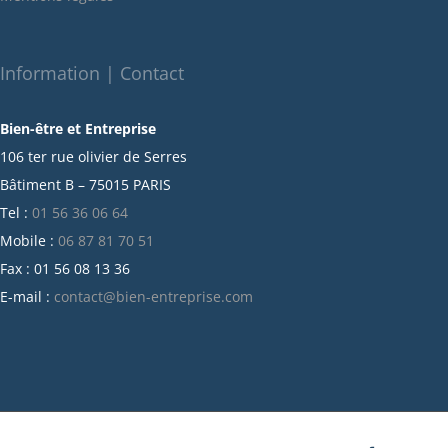
décembre 2021
novembre 2021
octobre 2021
Information | Contact
septembre 2021
Bien-être et Entreprise
juillet 2021
106 ter rue olivier de Serres
juin 2021
Bâtiment B – 75015 PARIS
mai 2021
Tel :
01 56 36 06 64
avril 2021
Mobile :
06 87 81 70 51
mars 2021
Fax : 01 56 08 13 36
février 2021
E-mail :
contact@bien-entreprise.com
janvier 2021
décembre 2020
novembre 2020
octobre 2020
septembre 2020