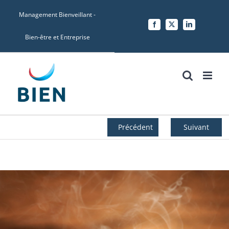
Skip
Management Bienveillant -
to
Facebook
X
LinkedIn
content
Bien-être et Entreprise
Précédent
Suivant
Voir
l'image
agrandie