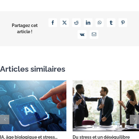
Facebook
X
Reddit
LinkedIn
WhatsApp
Tumblr
Pinterest
Partagez cet
article !
Vk
Email
Articles similaires
IA, âge biologique et stress…
Du stress et un déséquilibre