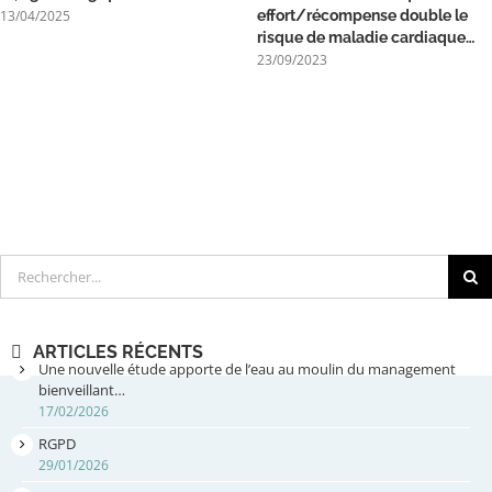
13/04/2025
effort/récompense double le
risque de maladie cardiaque…
23/09/2023
Rechercher
ARTICLES RÉCENTS
Une nouvelle étude apporte de l’eau au moulin du management
bienveillant…
17/02/2026
RGPD
29/01/2026