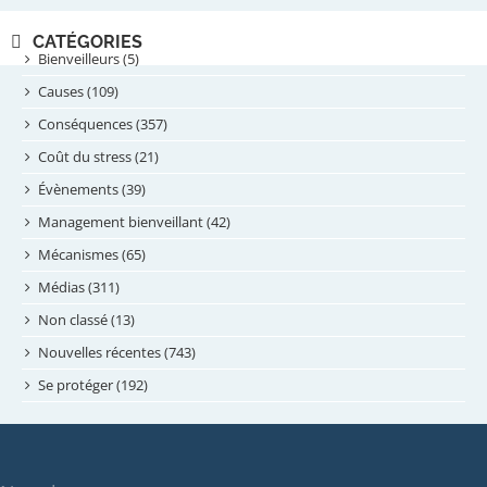
novembre 2024
CATÉGORIES
septembre 2024
Bienveilleurs (5)
août 2024
Causes (109)
juillet 2024
Conséquences (357)
juin 2024
Coût du stress (21)
mai 2024
Évènements (39)
avril 2024
Management bienveillant (42)
février 2024
Mécanismes (65)
janvier 2024
Médias (311)
novembre 2023
Non classé (13)
octobre 2023
Nouvelles récentes (743)
septembre 2023
Se protéger (192)
mai 2023
avril 2023
mars 2023