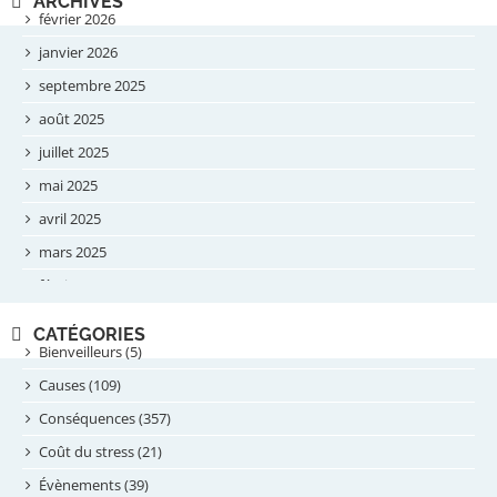
ARCHIVES
février 2026
janvier 2026
septembre 2025
août 2025
juillet 2025
mai 2025
avril 2025
mars 2025
février 2025
novembre 2024
CATÉGORIES
septembre 2024
Bienveilleurs (5)
août 2024
Causes (109)
juillet 2024
Conséquences (357)
juin 2024
Coût du stress (21)
mai 2024
Évènements (39)