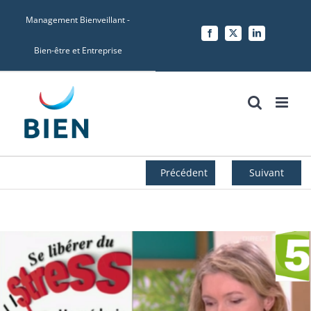
Skip
Management Bienveillant -
to
Facebook
X
LinkedIn
content
Bien-être et Entreprise
Précédent
Suivant
Voir
l'image
agrandie