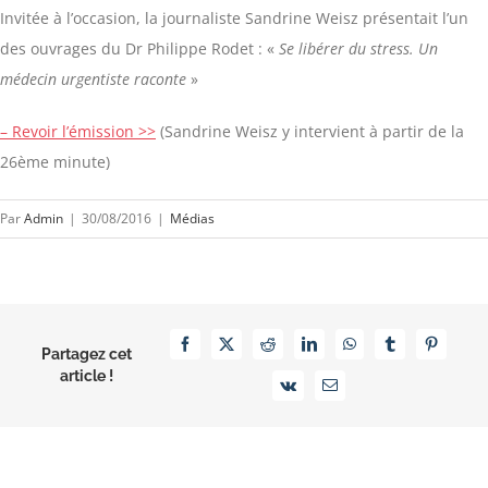
Invitée à l’occasion, la journaliste Sandrine Weisz présentait l’un
des ouvrages du Dr Philippe Rodet : «
Se libérer du stress. Un
médecin urgentiste raconte
»
– Revoir l’émission >>
(Sandrine Weisz y intervient à partir de la
26ème minute)
Par
Admin
|
30/08/2016
|
Médias
Facebook
X
Reddit
LinkedIn
WhatsApp
Tumblr
Pinterest
Partagez cet
article !
Vk
Email