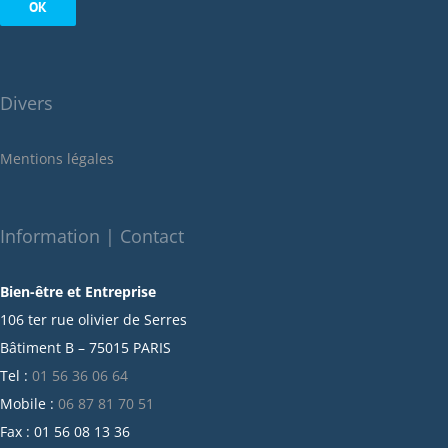
août 2022
juillet 2022
juin 2022
Divers
mai 2022
janvier 2022
Mentions légales
décembre 2021
novembre 2021
octobre 2021
Information | Contact
septembre 2021
Bien-être et Entreprise
juillet 2021
106 ter rue olivier de Serres
juin 2021
Bâtiment B – 75015 PARIS
mai 2021
Tel :
01 56 36 06 64
avril 2021
Mobile :
06 87 81 70 51
mars 2021
Fax : 01 56 08 13 36
février 2021