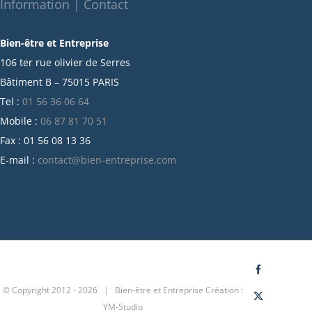
octobre 2021
Information | Contact
septembre 2021
Bien-être et Entreprise
juillet 2021
106 ter rue olivier de Serres
juin 2021
Bâtiment B – 75015 PARIS
mai 2021
Tel :
01 56 36 06 64
avril 2021
Mobile :
06 87 81 70 51
mars 2021
Fax : 01 56 08 13 36
février 2021
E-mail :
contact@bien-entreprise.com
janvier 2021
décembre 2020
novembre 2020
octobre 2020
septembre 2020
juillet 2020
Facebook
© Copyright 2012 -
2026 | Bien-être et Entreprise
Création :
juin 2020
X
YM-Studio