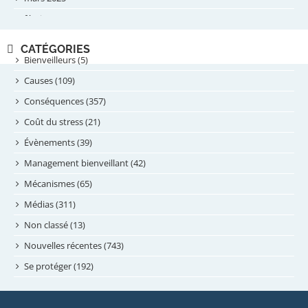
février 2025
novembre 2024
CATÉGORIES
septembre 2024
Bienveilleurs (5)
août 2024
Causes (109)
juillet 2024
Conséquences (357)
juin 2024
Coût du stress (21)
mai 2024
Évènements (39)
avril 2024
Management bienveillant (42)
février 2024
Mécanismes (65)
janvier 2024
Médias (311)
novembre 2023
Non classé (13)
octobre 2023
Nouvelles récentes (743)
septembre 2023
Se protéger (192)
mai 2023
avril 2023