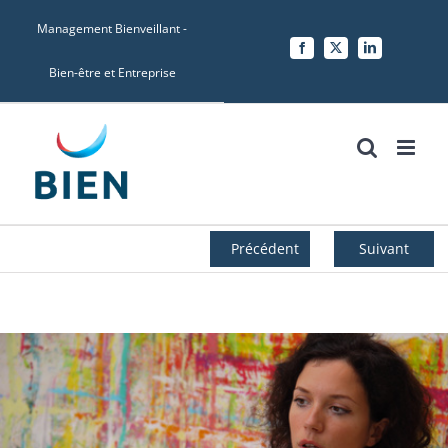
Skip
Management Bienveillant -
to
Facebook
X
LinkedIn
content
Bien-être et Entreprise
Précédent
Suivant
Voir
l'image
agrandie