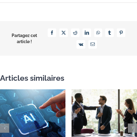
Facebook
X
Reddit
LinkedIn
WhatsApp
Tumblr
Pinterest
Partagez cet
article !
Vk
Email
Articles similaires