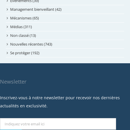
mai 2024
Évènements (39)
avril 2024
Management bienveillant (42)
février 2024
Mécanismes (65)
janvier 2024
Médias (311)
novembre 2023
Non classé (13)
octobre 2023
Nouvelles récentes (743)
septembre 2023
Se protéger (192)
mai 2023
avril 2023
mars 2023
Newsletter
février 2023
janvier 2023
Inscrivez-vous à notre newsletter pour recevoir nos dernières
décembre 2022
actualités en exclusivité.
novembre 2022
octobre 2022