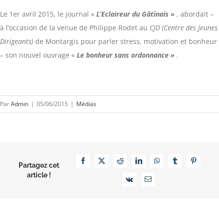
Le 1er avril 2015, le journal «
L’Eclaireur du Gâtinais »
, abordait –
à l’occasion de la venue de Philippe Rodet au
CJD (Centre des Jeunes
Dirigeants)
de Montargis pour parler stress, motivation et bonheur
– son nouvel ouvrage «
Le bonheur sans ordonnance »
.
Par
Admin
|
05/06/2015
|
Médias
Facebook
X
Reddit
LinkedIn
WhatsApp
Tumblr
Pinterest
Partagez cet
article !
Vk
Email