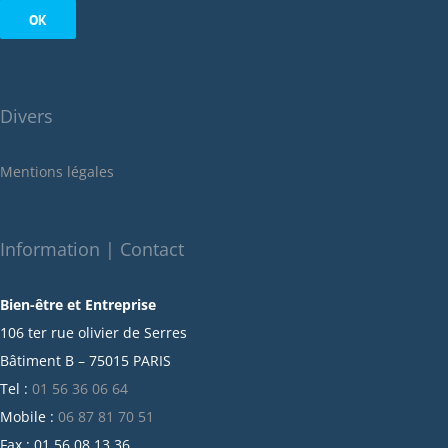
septembre 2022
août 2022
juillet 2022
juin 2022
Divers
mai 2022
janvier 2022
Mentions légales
décembre 2021
novembre 2021
octobre 2021
Information | Contact
septembre 2021
Bien-être et Entreprise
juillet 2021
106 ter rue olivier de Serres
juin 2021
Bâtiment B – 75015 PARIS
mai 2021
Tel :
01 56 36 06 64
avril 2021
Mobile :
06 87 81 70 51
mars 2021
Fax : 01 56 08 13 36