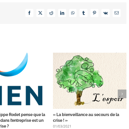
Facebook
X
Reddit
LinkedIn
WhatsApp
Tumblr
Pinterest
Vk
Email
ippe Rodet pense que la
« La bienveillance au secours de la
dans l’entreprise est un
crise ! »
01/03/2021
ise ?