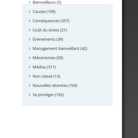
septembre 2024
Bienveilleurs (5)
août 2024
Causes (109)
juillet 2024
Conséquences (357)
juin 2024
Coût du stress (21)
mai 2024
Évènements (39)
avril 2024
Management bienveillant (42)
février 2024
Mécanismes (65)
janvier 2024
Médias (311)
novembre 2023
Non classé (13)
octobre 2023
Nouvelles récentes (743)
septembre 2023
Se protéger (192)
mai 2023
avril 2023
mars 2023
février 2023