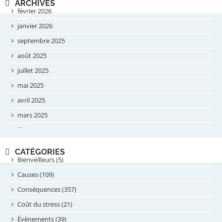
ARCHIVES
février 2026
janvier 2026
septembre 2025
août 2025
juillet 2025
mai 2025
avril 2025
mars 2025
février 2025
novembre 2024
CATÉGORIES
septembre 2024
Bienveilleurs (5)
août 2024
Causes (109)
juillet 2024
Conséquences (357)
juin 2024
Coût du stress (21)
mai 2024
Évènements (39)