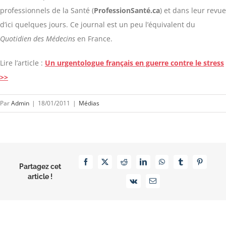
professionnels de la Santé (
ProfessionSanté.ca
) et dans leur revue
d’ici quelques jours. Ce journal est un peu l’équivalent du
Quotidien des Médecins
en France.
Lire l’article :
Un urgentologue français en guerre contre le stress
>>
Par
Admin
|
18/01/2011
|
Médias
Facebook
X
Reddit
LinkedIn
WhatsApp
Tumblr
Pinterest
Partagez cet
article !
Vk
Email