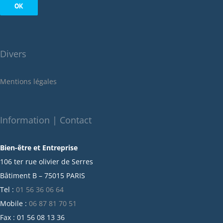
août 2022
juillet 2022
juin 2022
Divers
mai 2022
janvier 2022
Mentions légales
décembre 2021
novembre 2021
octobre 2021
Information | Contact
septembre 2021
Bien-être et Entreprise
juillet 2021
106 ter rue olivier de Serres
juin 2021
Bâtiment B – 75015 PARIS
mai 2021
Tel :
01 56 36 06 64
avril 2021
Mobile :
06 87 81 70 51
mars 2021
Fax : 01 56 08 13 36
février 2021