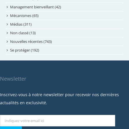
avril 2024
Management bienveillant (42)
février 2024
Mécanismes (65)
janvier 2024
Médias (311)
novembre 2023
Non classé (13)
octobre 2023
Nouvelles récentes (743)
septembre 2023
Se protéger (192)
mai 2023
avril 2023
mars 2023
Newsletter
février 2023
janvier 2023
Inscrivez-vous à notre newsletter pour recevoir nos dernières
décembre 2022
actualités en exclusivité.
novembre 2022
octobre 2022
septembre 2022