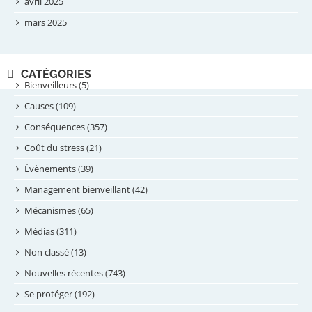
avril 2025
mars 2025
février 2025
novembre 2024
CATÉGORIES
septembre 2024
Bienveilleurs (5)
août 2024
Causes (109)
juillet 2024
Conséquences (357)
juin 2024
Coût du stress (21)
mai 2024
Évènements (39)
avril 2024
Management bienveillant (42)
février 2024
Mécanismes (65)
janvier 2024
Médias (311)
novembre 2023
Non classé (13)
octobre 2023
Nouvelles récentes (743)
septembre 2023
Se protéger (192)