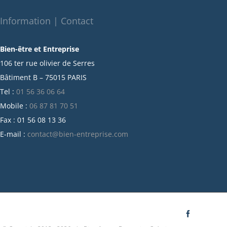
novembre 2021
octobre 2021
Information | Contact
septembre 2021
Bien-être et Entreprise
juillet 2021
106 ter rue olivier de Serres
juin 2021
Bâtiment B – 75015 PARIS
mai 2021
Tel :
01 56 36 06 64
avril 2021
Mobile :
06 87 81 70 51
mars 2021
Fax : 01 56 08 13 36
février 2021
E-mail :
contact@bien-entreprise.com
janvier 2021
décembre 2020
novembre 2020
octobre 2020
septembre 2020
juillet 2020
Facebook