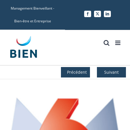
Skip
Management Bienveillant -
to
Facebook
X
LinkedIn
content
Bien-être et Entreprise
Précédent
Suivant
Voir
l'image
agrandie