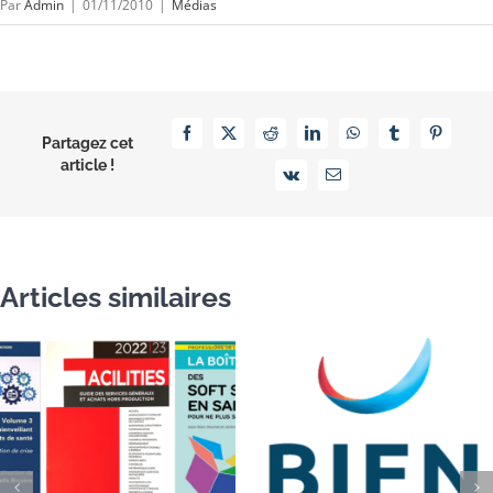
Par
Admin
|
01/11/2010
|
Médias
Facebook
X
Reddit
LinkedIn
WhatsApp
Tumblr
Pinterest
Partagez cet
article !
Vk
Email
Articles similaires