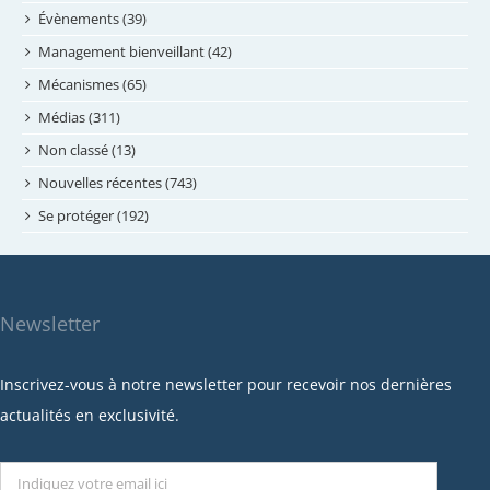
mai 2024
Évènements (39)
avril 2024
Management bienveillant (42)
février 2024
Mécanismes (65)
janvier 2024
Médias (311)
novembre 2023
Non classé (13)
octobre 2023
Nouvelles récentes (743)
septembre 2023
Se protéger (192)
mai 2023
avril 2023
mars 2023
Newsletter
février 2023
janvier 2023
Inscrivez-vous à notre newsletter pour recevoir nos dernières
décembre 2022
actualités en exclusivité.
novembre 2022
octobre 2022