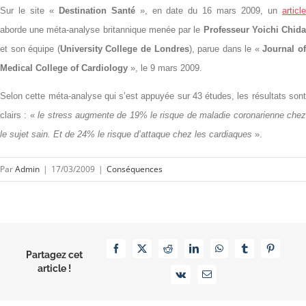
Sur le site «
Destination Santé
», en date du 16 mars 2009, un
articl
aborde une méta-analyse britannique menée par le
Professeur Yoichi Chid
et son équipe (
University College
de Londres
), parue dans le «
Journal o
Medical College of Cardiology
»,
le 9 mars 2009
.
Selon cette méta-analyse qui s’est appuyée sur 43 études, les résultats sont
clairs : «
le stress augmente de 19% le risque de maladie coronarienne che
le sujet sain. Et de 24% le risque d’attaque chez les cardiaques
».
Par
Admin
|
17/03/2009
|
Conséquences
Facebook
X
Reddit
LinkedIn
WhatsApp
Tumblr
Pinterest
Partagez cet
article !
Vk
Email