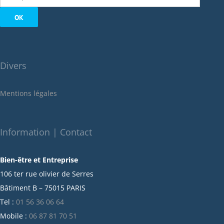
septembre 2022
août 2022
juillet 2022
juin 2022
Divers
mai 2022
janvier 2022
Mentions légales
décembre 2021
novembre 2021
octobre 2021
Information | Contact
septembre 2021
Bien-être et Entreprise
juillet 2021
106 ter rue olivier de Serres
juin 2021
Bâtiment B – 75015 PARIS
mai 2021
Tel :
01 56 36 06 64
avril 2021
Mobile :
06 87 81 70 51
mars 2021