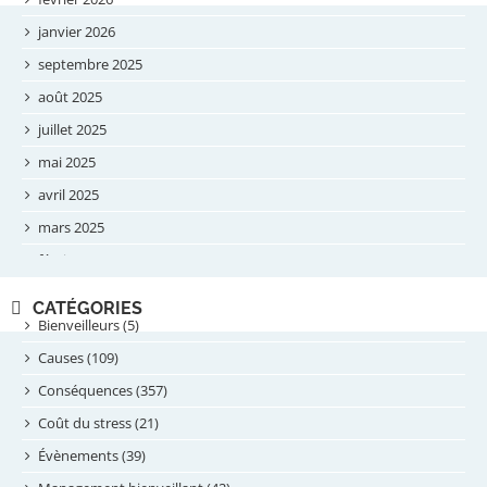
janvier 2026
septembre 2025
août 2025
juillet 2025
mai 2025
avril 2025
mars 2025
février 2025
novembre 2024
CATÉGORIES
septembre 2024
Bienveilleurs (5)
août 2024
Causes (109)
juillet 2024
Conséquences (357)
juin 2024
Coût du stress (21)
mai 2024
Évènements (39)