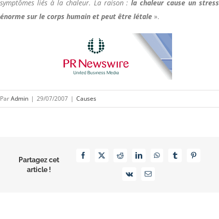
symptômes liés à la chaleur. La raison :
la chaleur cause un stres
énorme sur le corps humain et peut être létale
».
Par
Admin
|
29/07/2007
|
Causes
Facebook
X
Reddit
LinkedIn
WhatsApp
Tumblr
Pinterest
Partagez cet
article !
Vk
Email