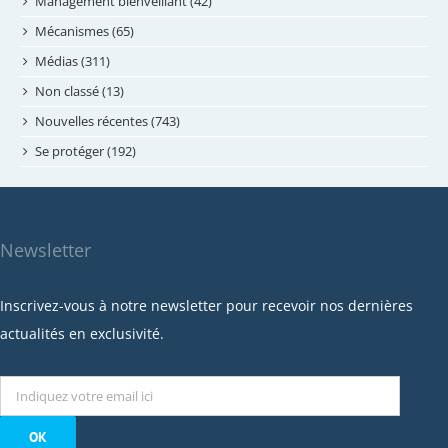
avril 2024
Management bienveillant (42)
février 2024
Mécanismes (65)
janvier 2024
Médias (311)
novembre 2023
Non classé (13)
octobre 2023
Nouvelles récentes (743)
septembre 2023
Se protéger (192)
mai 2023
avril 2023
mars 2023
Newsletter
février 2023
janvier 2023
Inscrivez-vous à notre newsletter pour recevoir nos dernières
décembre 2022
actualités en exclusivité.
novembre 2022
octobre 2022
septembre 2022