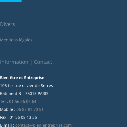
août 2022
juillet 2022
juin 2022
Divers
mai 2022
janvier 2022
Mentions légales
décembre 2021
novembre 2021
octobre 2021
Information | Contact
septembre 2021
Bien-être et Entreprise
juillet 2021
106 ter rue olivier de Serres
juin 2021
Bâtiment B – 75015 PARIS
mai 2021
Tel :
01 56 36 06 64
avril 2021
Mobile :
06 87 81 70 51
mars 2021
Fax : 01 56 08 13 36
février 2021
E-mail :
contact@bien-entreprise.com