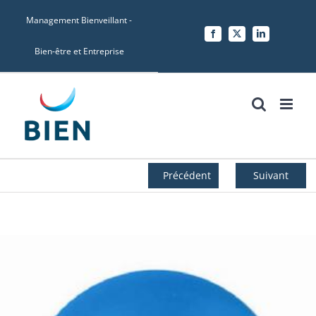
Skip
Management Bienveillant -
to
Facebook
X
LinkedIn
content
Bien-être et Entreprise
Précédent
Suivant
Voir
l'image
agrandie