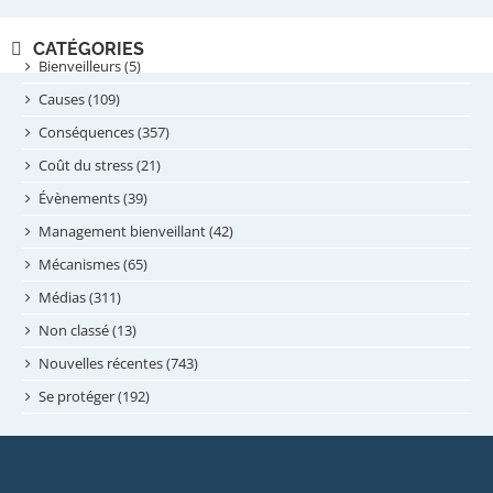
février 2025
novembre 2024
CATÉGORIES
septembre 2024
Bienveilleurs (5)
août 2024
Causes (109)
juillet 2024
Conséquences (357)
juin 2024
Coût du stress (21)
mai 2024
Évènements (39)
avril 2024
Management bienveillant (42)
février 2024
Mécanismes (65)
janvier 2024
Médias (311)
novembre 2023
Non classé (13)
octobre 2023
Nouvelles récentes (743)
septembre 2023
Se protéger (192)
mai 2023
avril 2023