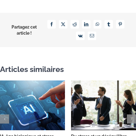
Facebook
X
Reddit
LinkedIn
WhatsApp
Tumblr
Pinterest
Partagez cet
article !
Vk
Email
Articles similaires