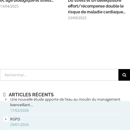
IA, âge biologique et stress…
Du stress et un déséquilibre
13/04/2025
effort/récompense double le
risque de maladie cardiaque…
23/09/2023
Rechercher
ARTICLES RÉCENTS
Une nouvelle étude apporte de l’eau au moulin du management
bienveillant…
17/02/2026
RGPD
29/01/2026