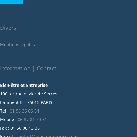
août 2022
juillet 2022
juin 2022
Divers
mai 2022
janvier 2022
Mentions légales
décembre 2021
novembre 2021
octobre 2021
Information | Contact
septembre 2021
Bien-être et Entreprise
juillet 2021
106 ter rue olivier de Serres
juin 2021
Bâtiment B – 75015 PARIS
mai 2021
Tel :
01 56 36 06 64
avril 2021
Mobile :
06 87 81 70 51
mars 2021
Fax : 01 56 08 13 36
février 2021
E-mail :
contact@bien-entreprise.com