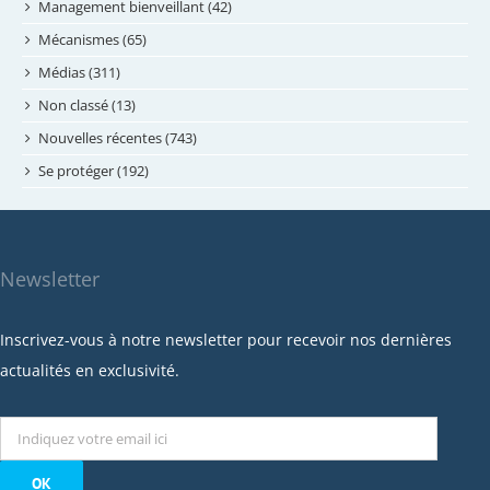
avril 2024
Management bienveillant (42)
février 2024
Mécanismes (65)
janvier 2024
Médias (311)
novembre 2023
Non classé (13)
octobre 2023
Nouvelles récentes (743)
septembre 2023
Se protéger (192)
mai 2023
avril 2023
mars 2023
Newsletter
février 2023
janvier 2023
Inscrivez-vous à notre newsletter pour recevoir nos dernières
décembre 2022
actualités en exclusivité.
novembre 2022
octobre 2022
septembre 2022