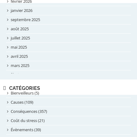
février 2026
janvier 2026
septembre 2025
août 2025
juillet 2025
mai 2025
avril 2025
mars 2025
février 2025
novembre 2024
CATÉGORIES
septembre 2024
Bienveilleurs (5)
août 2024
Causes (109)
juillet 2024
Conséquences (357)
juin 2024
Coût du stress (21)
mai 2024
Évènements (39)